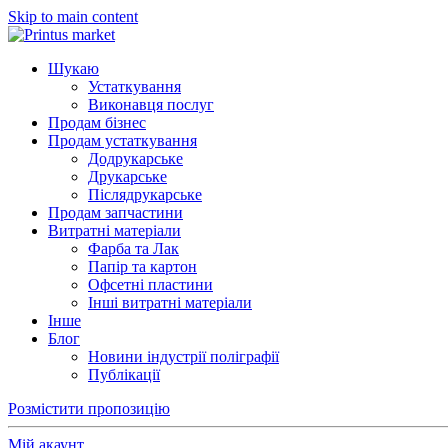
Skip to main content
Шукаю
Устаткування
Виконавця послуг
Продам бізнес
Продам устаткування
Додрукарське
Друкарське
Післядрукарське
Продам запчастини
Витратні матеріали
Фарба та Лак
Папір та картон
Офсетні пластини
Інші витратні матеріали
Інше
Блог
Новини індустрії поліграфії
Публікації
Розмістити пропозицію
Мій акаунт