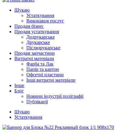
Шукаю
Устаткування
Виконавця послуг
Продам бізнес
Продам устаткування
Додрукарське
Друкарське
Післядрукарське
Продам запчастини
Витратні матеріали
Фарба та Лак
Папір та картон
Офсетні пластини
Інші витратні матеріали
Інше
Блог
Новини індустрії поліграфії
Публікації
Шукаю
Устаткування