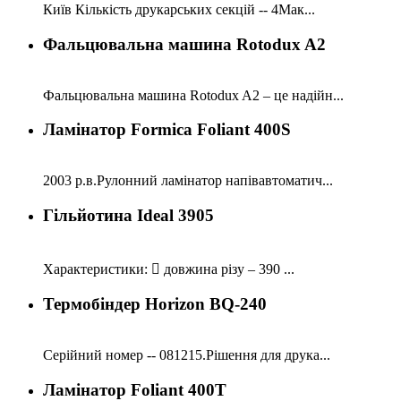
Київ Кількість друкарських секцій -- 4Мак...
Фальцювальна машина Rotodux A2
Фальцювальна машина Rotodux A2 – це надійн...
Ламінатор Formica Foliant 400S
2003 р.в.Рулонний ламінатор напівавтоматич...
Гільйотина Ideal 3905
Характеристики:  довжина різу – 390 ...
Термобіндер Horizon BQ-240
Серійний номер -- 081215.Рішення для друка...
Ламінатор Foliant 400T