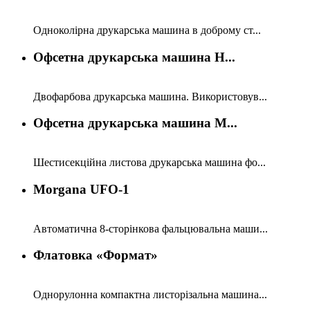
Одноколірна друкарська машина в доброму ст...
Офсетна друкарська машина H...
Двофарбова друкарська машина. Використовув...
Офсетна друкарська машина M...
Шестисекційна листова друкарська машина фо...
Morgana UFO-1
Автоматична 8-сторінкова фальцювальна маши...
Флатовка «Формат»
Однорулонна компактна листорізальна машина...