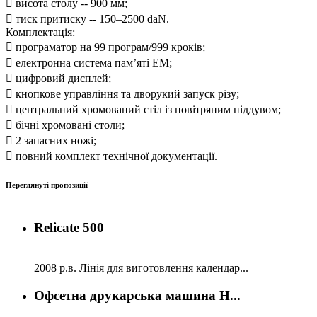
 висота столу -- 900 мм;
 тиск притиску -- 150–2500 daN.
Комплектація:
 програматор на 99 програм/999 кроків;
 електронна система пам’яті EM;
 цифровий дисплей;
 кнопкове управління та дворукий запуск різу;
 центральний хромований стіл із повітряним піддувом;
 бічні хромовані столи;
 2 запасних ножі;
 повний комплект технічної документації.
Переглянуті пропозиції
Relicate 500
2008 р.в. Лінія для виготовлення календар...
Офсетна друкарська машина H...