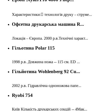
Характеристики: технологія друку – струме...
Офсетна друкарська машина R...
Локація – Європа. 2000 р.в.Технічні характ...
Гільотина Polar 115
1998 р.в. Довжина ножа -- 115 см. ED ...
Гільйотина Wohlenberg 92 Cu...
2002 р.в. Гідравлічна одноножова папе...
Ryobi 754
Київ Кількість друкарських секцій -- 4Мак...