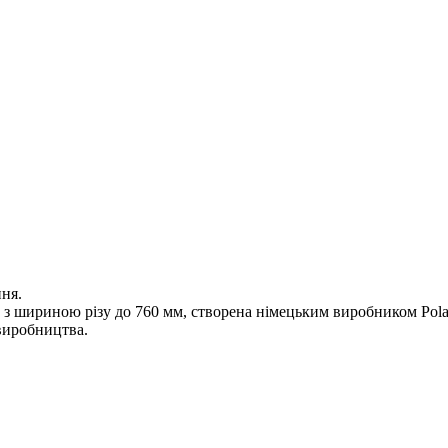
ння.
на з шириною різу до 760 мм, створена німецьким виробником P
 виробництва.