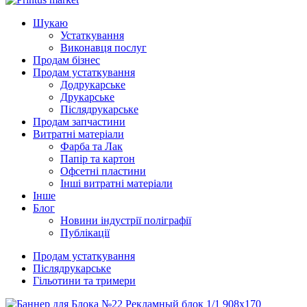
Шукаю
Устаткування
Виконавця послуг
Продам бізнес
Продам устаткування
Додрукарське
Друкарське
Післядрукарське
Продам запчастини
Витратні матеріали
Фарба та Лак
Папір та картон
Офсетні пластини
Інші витратні матеріали
Інше
Блог
Новини індустрії поліграфії
Публікації
Продам устаткування
Післядрукарське
Гільотини та тримери