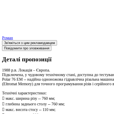
Роман
Зв'яжіться з цим рекламодавцем
Повідомити про зловживання
Деталі пропозиції
1988 р.в. Локація – Європа.
Підключена, у чудовому технічному стані, доступна до тестува
Polar 76 EM -- надійна одноножова гідравлічна різальна маши
(Eltromat Memory) для точного програмування різів і серійного
Технічні характеристики:
 макс. ширина різу -- 760 мм;
 глибина заднього столу -- 760 мм;
 макс. висота стосу -- 110 мм;