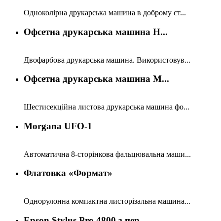
Одноколірна друкарська машина в доброму ст...
Офсетна друкарська машина H...
Двофарбова друкарська машина. Використовув...
Офсетна друкарська машина M...
Шестисекційна листова друкарська машина фо...
Morgana UFO-1
Автоматична 8-сторінкова фальцювальна маши...
Флатовка «Формат»
Однорулонна компактна листорізальна машина...
Epson Stylus Pro 4800 з пер...