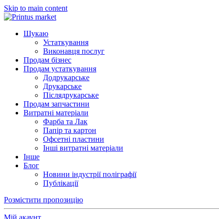
Skip to main content
Шукаю
Устаткування
Виконавця послуг
Продам бізнес
Продам устаткування
Додрукарське
Друкарське
Післядрукарське
Продам запчастини
Витратні матеріали
Фарба та Лак
Папір та картон
Офсетні пластини
Інші витратні матеріали
Інше
Блог
Новини індустрії поліграфії
Публікації
Розмістити пропозицію
Мій акаунт