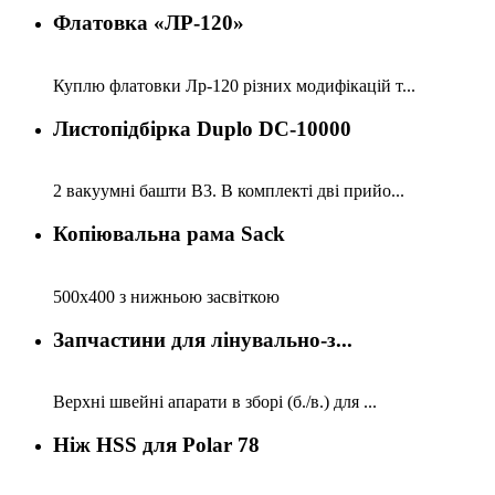
Флатовка «ЛР-120»
Куплю флатовки Лр-120 різних модифікацій т...
Листопідбірка Duplo DC-10000
2 вакуумні башти B3. В комплекті дві прийо...
Копіювальна рама Sack
500х400 з нижньою засвіткою
Запчастини для лінувально-з...
Верхні швейні апарати в зборі (б./в.) для ...
Ніж HSS для Polar 78