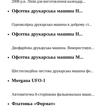
2008 р.в. Лінія для виготовлення календар...
Офсетна друкарська машина H...
Одноколірна друкарська машина в доброму ст...
Офсетна друкарська машина H...
Двофарбова друкарська машина. Використовув...
Офсетна друкарська машина M...
Шестисекційна листова друкарська машина фо...
Morgana UFO-1
Автоматична 8-сторінкова фальцювальна маши...
Флатовка «Формат»