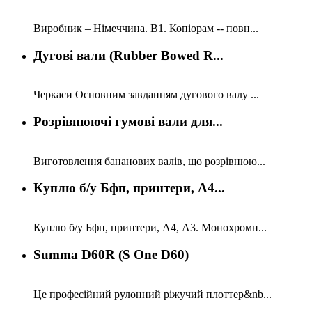
Виробник – Німеччина. В1. Копіорам -- повн...
Дугові вали (Rubber Bowed R...
Черкаси Основним завданням дугового валу ...
Розрівнюючі гумові вали для...
Виготовлення бананових валів, що розрівнюю...
Куплю б/у Бфп, принтери, А4...
Куплю б/у Бфп, принтери, А4, А3. Монохромн...
Summa D60R (S One D60)
Це професійний рулонний ріжучий плоттер&nb...