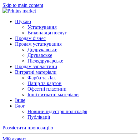
Skip to main content
Шукаю
Устаткування
Виконавця послуг
Продам бізнес
Продам устаткування
Додрукарське
Друкарське
Післядрукарське
Продам запчастини
Витратні матеріали
Фарба та Лак
Папір та картон
Офсетні пластини
Інші витратні матеріали
Інше
Блог
Новини індустрії поліграфії
Публікації
Розмістити пропозицію
Мій акаунт