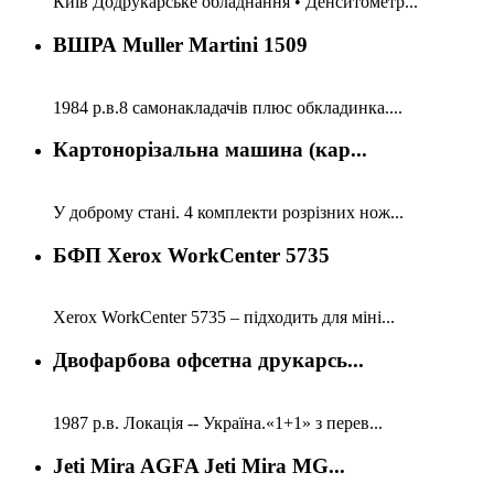
Київ Додрукарське обладнання • Денситометр...
ВШРА Muller Martini 1509
1984 р.в.8 самонакладачів плюс обкладинка....
Картонорізальна машина (кар...
У доброму стані. 4 комплекти розрізних нож...
БФП Xerox WorkCenter 5735
Xerox WorkCenter 5735 – підходить для міні...
Двофарбова офсетна друкарсь...
1987 р.в. Локація -- Україна.«1+1» з перев...
Jeti Mira AGFA Jeti Mira MG...