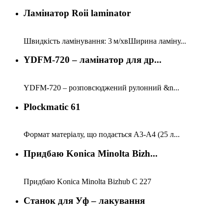
Ламінатор Roii laminator
Швидкість ламінування: 3 м/хвШирина ламіну...
YDFM-720 – ламінатор для др...
YDFM-720 – розповсюджений рулонний &n...
Plockmatic 61
Формат матеріалу, що подається А3-А4 (25 л...
Придбаю Konica Minolta Bizh...
Придбаю Konica Minolta Bizhub C 227
Станок для Уф – лакування