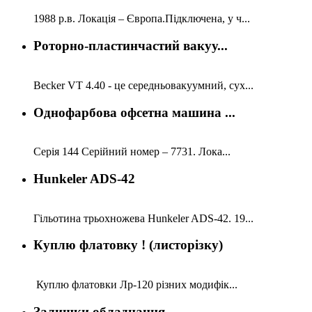
1988 р.в. Локація – Європа.Підключена, у ч...
Роторно-пластинчастий вакуу...
Becker VT 4.40 - це середньовакуумний, сух...
Однофарбова офсетна машина ...
Серія 144 Серійний номер – 7731. Лока...
Hunkeler ADS-42
Гільотина трьохножева Hunkeler ADS-42. 19...
Куплю флатовку ! (листорізку)
Куплю флатовки Лр-120 різних модифік...
Залишки обладнання