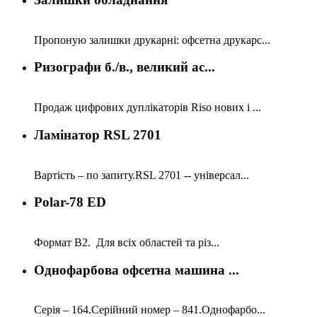
Пропоную залишки друкарні: офсетна друкарс...
Ризографи б./в., великий ас...
Продаж цифрових дуплікаторів Riso нових і ...
Ламінатор RSL 2701
Вартість – по запиту.RSL 2701 -- універсал...
Polar-78 ED
Формат В2. Для всіх областей та різ...
Однофарбова офсетна машина ...
Серія – 164.Серійний номер – 841.Однофарбо...