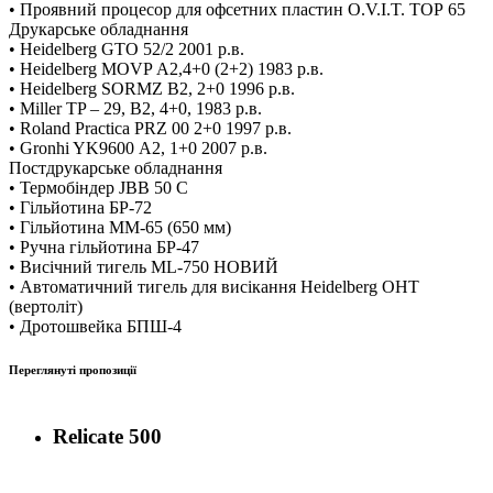
• Проявний процесор для офсетних пластин O.V.I.T. ТОР 65
Друкарське обладнання
• Heidelberg GTO 52/2 2001 р.в.
• Heidelberg MOVP А2,4+0 (2+2) 1983 р.в.
• Heidelberg SORMZ B2, 2+0 1996 р.в.
• Miller TP – 29, В2, 4+0, 1983 р.в.
• Roland Praсtica PRZ 00 2+0 1997 р.в.
• Gronhi YK9600 А2, 1+0 2007 р.в.
Постдрукарське обладнання
• Термобіндер JBB 50 C
• Гільйотина БР-72
• Гільйотина ММ-65 (650 мм)
• Ручна гільйотина БР-47
• Висічний тигель ML-750 НОВИЙ
• Автоматичний тигель для висікання Heidelberg OHT
(вертоліт)
• Дротошвейка БПШ-4
Переглянуті пропозиції
Relicate 500