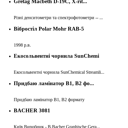
Gretag Macbeth D-19C, X-rit...
Різні денситометри та спектрофотометри -- ...
Вібростіл Polar Mohr RAB-5
1998 р.в.
Екосольвентні чорнила SunChemi
Екосольвентні чорнила SunChemical Streamli...
Придбаю ламінатор B1, B2 фо...
Придбаю ламінатор B1, B2 формату
BACHER 3081
Київ Виробник - B.Bacher Graphische Gera...