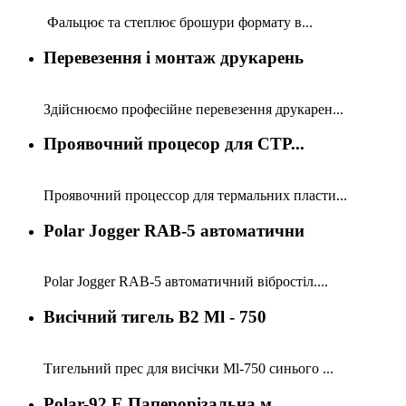
Фальцює та степлює брошури формату в...
Перевезення і монтаж друкарень
Здійснюємо професійне перевезення друкарен...
Проявочний процесор для СТР...
Проявочний процессор для термальних пласти...
Polar Jogger RAB-5 автоматични
Polar Jogger RAB-5 автоматичний вібростіл....
Висічний тигель В2 Ml - 750
Тигельний прес для висічки Ml-750 синього ...
Polar-92 E Паперорізальна м...