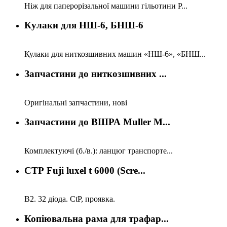
Ніж для паперорізальної машини гільотини P...
Кулаки для НШ-6, БНШ-6
Кулаки для ниткозшивних машин «НШ-6», «БНШ...
Запчастини до ниткозшивних ...
Оригінальні запчастини, нові
Запчастини до ВШРА Muller M...
Комплектуючі (б./в.): ланцюг транспорте...
СТР Fuji luxel t 6000 (Scre...
В2. 32 діода. CtP, проявка.
Копіювальна рама для трафар...