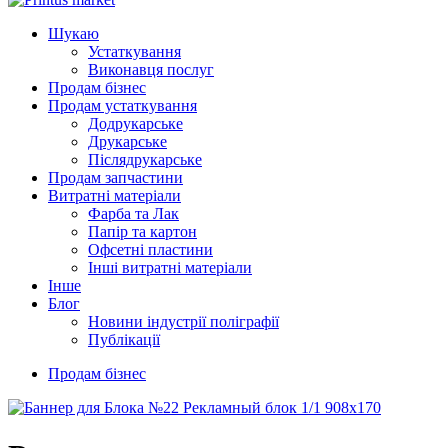
Шукаю
Устаткування
Виконавця послуг
Продам бізнес
Продам устаткування
Додрукарське
Друкарське
Післядрукарське
Продам запчастини
Витратні матеріали
Фарба та Лак
Папір та картон
Офсетні пластини
Інші витратні матеріали
Інше
Блог
Новини індустрії поліграфії
Публікації
Продам бізнес