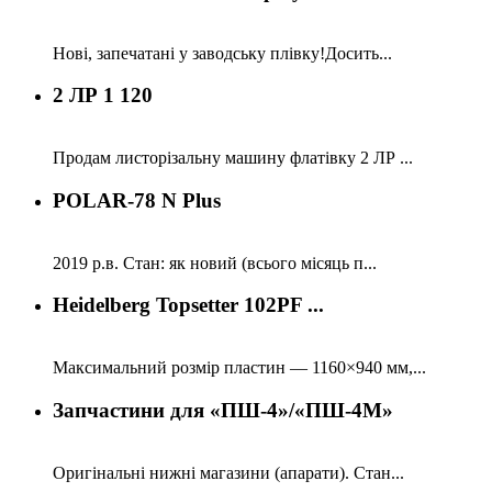
Нові, запечатані у заводську плівку!Досить...
2 ЛР 1 120
Продам листорізальну машину флатівку 2 ЛР ...
POLAR-78 N Plus
2019 р.в. Стан: як новий (всього місяць п...
Heidelberg Topsetter 102PF ...
Максимальний розмір пластин — 1160×940 мм,...
Запчастини для «ПШ-4»/«ПШ-4М»
Оригінальні нижні магазини (апарати). Стан...