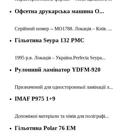
Офсетна друкарська машина O...
Серійний номер -- МО1788. Локація – Київ. ...
Гільотина Seypa 132 PMC
1995 р.в. Локація – Україна.Perfecta Seypa...
Рулонний ламінатор YDFM-920
Призначений для односторонньої ламінації л...
IMAF P975 1+9
Допоміжні матеріали та хімія для поліграфі...
Гільотина Polar 76 EM