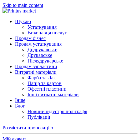
Skip to main content
Шукаю
Устаткування
Виконавця послуг
Продам бізнес
Продам устаткування
Додрукарське
Друкарське
Післядрукарське
Продам запчастини
Витратні матеріали
Фарба та Лак
Папір та картон
Офсетні пластини
Інші витратні матеріали
Інше
Блог
Новини індустрії поліграфії
Публікації
Розмістити пропозицію
Мій акаунт