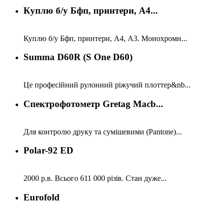
Куплю б/у Бфп, принтери, А4...
Куплю б/у Бфп, принтери, А4, А3. Монохромн...
Summa D60R (S One D60)
Це професійний рулонний ріжучий плоттер&nb...
Спектрофотометр Gretag Macb...
Для контролю друку та сумішевими (Pantone)...
Polar-92 ED
2000 р.в. Всього 611 000 різів. Стан дуже...
Eurofold