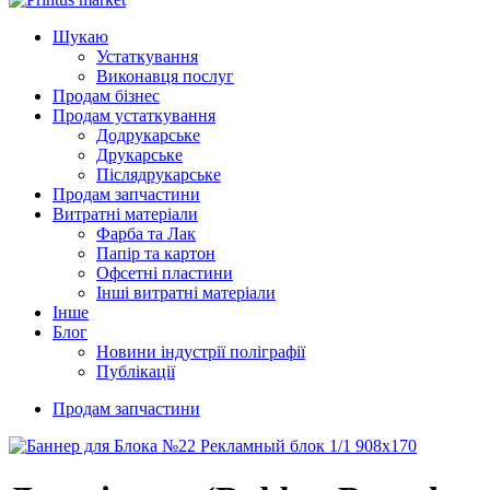
Шукаю
Устаткування
Виконавця послуг
Продам бізнес
Продам устаткування
Додрукарське
Друкарське
Післядрукарське
Продам запчастини
Витратні матеріали
Фарба та Лак
Папір та картон
Офсетні пластини
Інші витратні матеріали
Інше
Блог
Новини індустрії поліграфії
Публікації
Продам запчастини