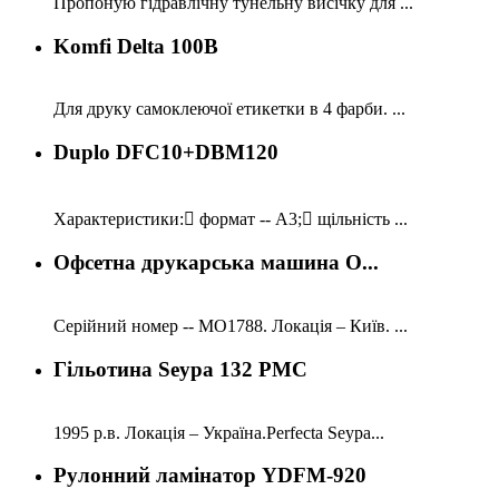
Пропоную гідравлічну тунельну висічку для ...
Komfi Delta 100B
Для друку самоклеючої етикетки в 4 фарби. ...
Duplo DFC10+DBM120
Характеристики: формат -- A3; щільність ...
Офсетна друкарська машина O...
Серійний номер -- МО1788. Локація – Київ. ...
Гільотина Seypa 132 PMC
1995 р.в. Локація – Україна.Perfecta Seypa...
Рулонний ламінатор YDFM-920