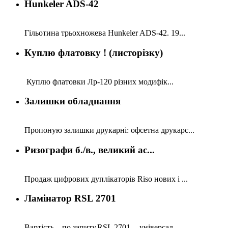
Hunkeler ADS-42
Гільотина трьохножева Hunkeler ADS-42. 19...
Куплю флатовку ! (листорізку)
Куплю флатовки Лр-120 різних модифік...
Залишки обладнання
Пропоную залишки друкарні: офсетна друкарс...
Ризографи б./в., великий ас...
Продаж цифрових дуплікаторів Riso нових і ...
Ламінатор RSL 2701
Вартість – по запиту.RSL 2701 -- універсал...