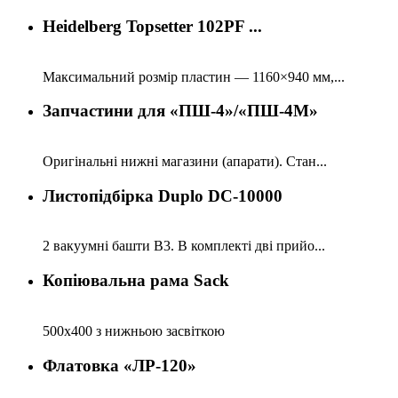
Heidelberg Topsetter 102PF ...
Максимальний розмір пластин — 1160×940 мм,...
Запчастини для «ПШ-4»/«ПШ-4М»
Оригінальні нижні магазини (апарати). Стан...
Листопідбірка Duplo DC-10000
2 вакуумні башти B3. В комплекті дві прийо...
Копіювальна рама Sack
500х400 з нижньою засвіткою
Флатовка «ЛР-120»