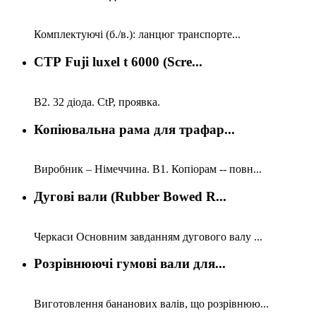
Комплектуючі (б./в.): ланцюг транспорте...
СТР Fuji luxel t 6000 (Scre...
В2. 32 діода. CtP, проявка.
Копіювальна рама для трафар...
Виробник – Німеччина. В1. Копіорам -- повн...
Дугові вали (Rubber Bowed R...
Черкаси Основним завданням дугового валу ...
Розрівнюючі гумові вали для...
Виготовлення бананових валів, що розрівнюю...