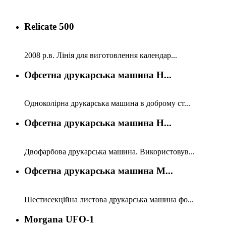
Relicate 500
2008 р.в. Лінія для виготовлення календар...
Офсетна друкарська машина H...
Одноколірна друкарська машина в доброму ст...
Офсетна друкарська машина H...
Двофарбова друкарська машина. Використовув...
Офсетна друкарська машина M...
Шестисекційна листова друкарська машина фо...
Morgana UFO-1