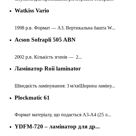
Watkiss Vario
1998 р.в. Формат — А3. Вертикальна башта W...
Acson Sofrapli 505 ABN
2002 р.в. Кількість згинів — 2...
Ламінатор Roii laminator
Швидкість ламінування: 3 м/хвШирина ламіну...
Plockmatic 61
Формат матеріалу, що подається А3-А4 (25 л...
YDFM-720 – ламінатор для др...