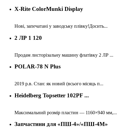
X-Rite ColorMunki Display
Нові, запечатані у заводську плівку!Досить...
2 ЛР 1 120
Продам листорізальну машину флатівку 2 ЛР ...
POLAR-78 N Plus
2019 р.в. Стан: як новий (всього місяць п...
Heidelberg Topsetter 102PF ...
Максимальний розмір пластин — 1160×940 мм,...
Запчастини для «ПШ-4»/«ПШ-4М»