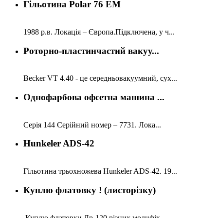
Гільотина Polar 76 EM
1988 р.в. Локація – Європа.Підключена, у ч...
Роторно-пластинчастий вакуу...
Becker VT 4.40 - це середньовакуумний, сух...
Однофарбова офсетна машина ...
Серія 144 Серійний номер – 7731. Лока...
Hunkeler ADS-42
Гільотина трьохножева Hunkeler ADS-42. 19...
Куплю флатовку ! (листорізку)
Куплю флатовки Лр-120 різних модифік...