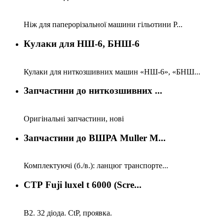
Ніж для паперорізальної машини гільотини P...
Кулаки для НШ-6, БНШ-6
Кулаки для ниткозшивних машин «НШ-6», «БНШ...
Запчастини до ниткозшивних ...
Оригінальні запчастини, нові
Запчастини до ВШРА Muller M...
Комплектуючі (б./в.): ланцюг транспорте...
СТР Fuji luxel t 6000 (Scre...
В2. 32 діода. CtP, проявка.