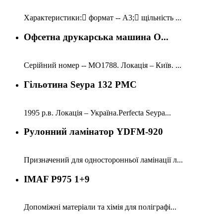
Характеристики: формат -- A3; щільність ...
Офсетна друкарська машина O...
Серійний номер -- МО1788. Локація – Київ. ...
Гільотина Seypa 132 PMC
1995 р.в. Локація – Україна.Perfecta Seypa...
Рулонний ламінатор YDFM-920
Призначений для односторонньої ламінації л...
IMAF P975 1+9
Допоміжні матеріали та хімія для поліграфі...