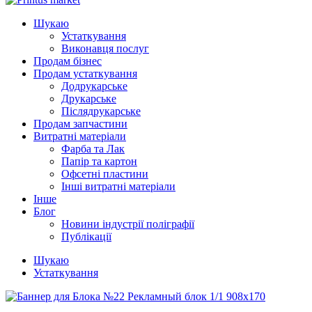
Шукаю
Устаткування
Виконавця послуг
Продам бізнес
Продам устаткування
Додрукарське
Друкарське
Післядрукарське
Продам запчастини
Витратні матеріали
Фарба та Лак
Папір та картон
Офсетні пластини
Інші витратні матеріали
Інше
Блог
Новини індустрії поліграфії
Публікації
Шукаю
Устаткування