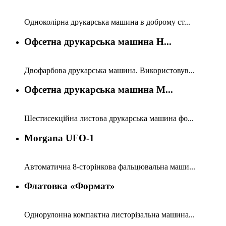
Одноколірна друкарська машина в доброму ст...
Офсетна друкарська машина H...
Двофарбова друкарська машина. Використовув...
Офсетна друкарська машина M...
Шестисекційна листова друкарська машина фо...
Morgana UFO-1
Автоматична 8-сторінкова фальцювальна маши...
Флатовка «Формат»
Однорулонна компактна листорізальна машина...