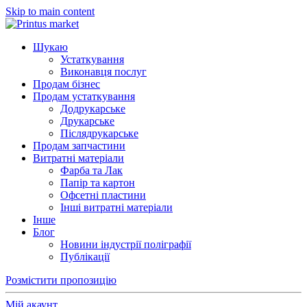
Skip to main content
Шукаю
Устаткування
Виконавця послуг
Продам бізнес
Продам устаткування
Додрукарське
Друкарське
Післядрукарське
Продам запчастини
Витратні матеріали
Фарба та Лак
Папір та картон
Офсетні пластини
Інші витратні матеріали
Інше
Блог
Новини індустрії поліграфії
Публікації
Розмістити пропозицію
Мій акаунт