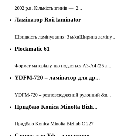
2002 р.в. Кількість згинів — 2...
Ламінатор Roii laminator
Швидкість ламінування: 3 м/хвШирина ламіну...
Plockmatic 61
Формат матеріалу, що подається А3-А4 (25 л...
YDFM-720 – ламінатор для др...
YDFM-720 – розповсюджений рулонний &n...
Придбаю Konica Minolta Bizh...
Придбаю Konica Minolta Bizhub C 227
Станок для Уф – лакування