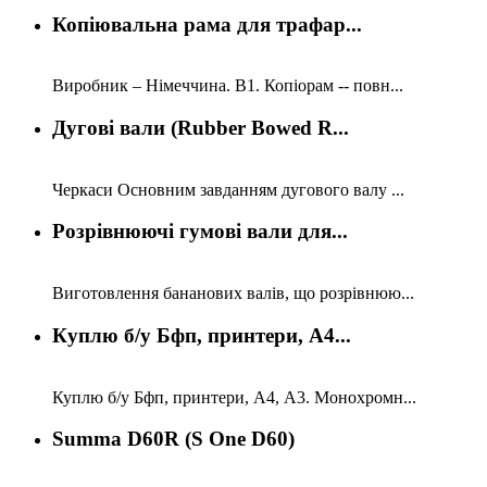
Копіювальна рама для трафар...
Виробник – Німеччина. В1. Копіорам -- повн...
Дугові вали (Rubber Bowed R...
Черкаси Основним завданням дугового валу ...
Розрівнюючі гумові вали для...
Виготовлення бананових валів, що розрівнюю...
Куплю б/у Бфп, принтери, А4...
Куплю б/у Бфп, принтери, А4, А3. Монохромн...
Summa D60R (S One D60)