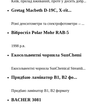
Київ, прилад вживаний, проте у досить добр...
Gretag Macbeth D-19C, X-rit...
Різні денситометри та спектрофотометри -- ...
Вібростіл Polar Mohr RAB-5
1998 р.в.
Екосольвентні чорнила SunChemi
Екосольвентні чорнила SunChemical Streamli...
Придбаю ламінатор B1, B2 фо...
Придбаю ламінатор B1, B2 формату
BACHER 3081