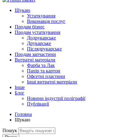
Шукаю
Устаткування
Виконавця послуг
Продам бізнес
Продам устаткування
Додрукарське
Друкарське
Післядрукарське
Продам запчастини
Витратні матеріали
Фарба та Лак
Папір та картон
Офсетні пластини
Інші витратні матеріали
Інше
Блог
Новини індустрії поліграфії
Публікації
Головна
Шукаю
Пошук