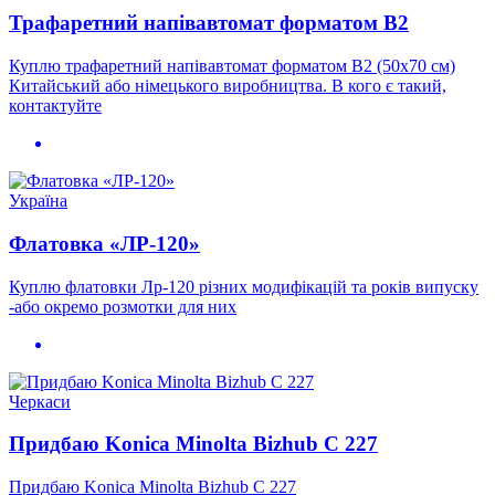
Трафаретний напівавтомат форматом В2
Куплю трафаретний напівавтомат форматом В2 (50х70 см)
Китайський або німецького виробництва. В кого є такий,
контактуйте
Україна
Флатовка «ЛР-120»
Куплю флатовки Лр-120 різних модифікацій та років випуску
-або окремо розмотки для них
Черкаси
Придбаю Konica Minolta Bizhub C 227
Придбаю Konica Minolta Bizhub C 227