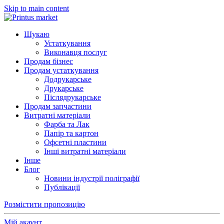
Skip to main content
Шукаю
Устаткування
Виконавця послуг
Продам бізнес
Продам устаткування
Додрукарське
Друкарське
Післядрукарське
Продам запчастини
Витратні матеріали
Фарба та Лак
Папір та картон
Офсетні пластини
Інші витратні матеріали
Інше
Блог
Новини індустрії поліграфії
Публікації
Розмістити пропозицію
Мій акаунт