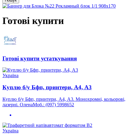
Пошук
Готові купити
Готові купити устаткування
Україна
Куплю б/у Бфп, принтери, А4, А3
Куплю б/у Бфп, принтери, А4, А3. Монохромні, кольорові,
лазерні. ОленаМоб.: (097) 5998652
Україна