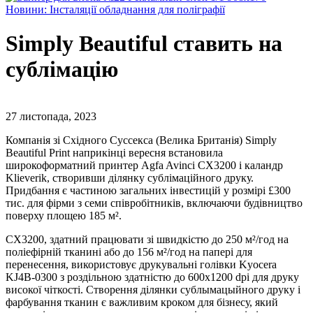
Новини: Інсталяції обладнання для поліграфії
Simply Beautiful ставить на
сублімацію
27 листопада, 2023
Компанія зі Східного Суссекса (Велика Британія) Simply
Beautiful Print наприкінці вересня встановила
широкоформатний принтер Agfa Avinci CX3200 і каландр
Klieverik, створивши ділянку сублімаційного друку.
Придбання є частиною загальних інвестицій у розмірі £300
тис. для фірми з семи співробітників, включаючи будівництво
поверху площею 185 м².
CX3200, здатний працювати зі швидкістю до 250 м²/год на
поліефірній тканині або до 156 м²/год на папері для
перенесення, використовує друкувальні голівки Kyocera
KJ4B-0300 з роздільною здатністю до 600x1200 dpi для друку
високої чіткості. Створення ділянки сублымацыйного друку і
фарбування тканин є важливим кроком для бізнесу, який