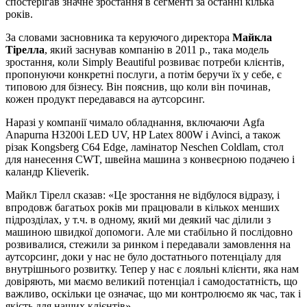
спостерігав значне зростання в сегменті за останні кілька
років.
За словами засновника та керуючого директора
Майкла
Тірелла
, який заснував компанію в 2011 р., така модель
зростання, коли Simply Beautiful розвиває потреби клієнтів,
пропонуючи конкретні послуги, а потім беручи їх у себе, є
типовою для бізнесу. Він пояснив, що коли він починав,
кожен продукт передавався на аутсорсинг.
Наразі у компанії чимало обладнання, включаючи Agfa
Anapurna H3200i LED UV, HP Latex 800W і Avinci, а також
різак Kongsberg C64 Edge, ламінатор Neschen Coldlam, стол
для нанесення CWT, швейна машина з конвеєрною подачею і
каландр Klieverik.
Майкл Тірелл сказав: «Це зростання не відбулося відразу, і
впродовж багатьох років ми працювали в кількох менших
підрозділах, у т.ч. в одному, який ми деякий час ділили з
машиною швидкої допомоги. Але ми стабільно й послідовно
розвивалися, стежили за ринком і передавали замовлення на
аутсорсинг, доки у нас не було достатнього потенціалу для
внутрішнього розвитку. Тепер у нас є лояльні клієнти, яка нам
довіряють, ми маємо великий потенціал і самодостатність, що
важливо, оскільки це означає, що ми контролюємо як час, так і
якість для наших клієнтів».