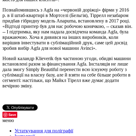
Познайомившись з Agfa на «червоній доріжці» фірми у 2016
р. в її штаб-квартирі в Мортселі (Бельгія), Тіррелл незабаром
придбав гібридну модель Anapurna, встановлену в 2017 році.
«Відтоді принтер був для нас робочою конячкою, -- сказав він.
-- І підтримка, яку нам надала досвідчена команда Agfa, була
вражаючою. Хоча я дивився на інших виробників, коли
вирішив інвестувати в сублімаційний друк, саме цей досвід
зробив вибір Agfa для нової машини Avinci».
Новий каландр Klieverik був частиною угоди, обидві машини
встановлені разом за фінансування Agfa. Інсталяція не лише
дала змогу Simply Beautiful перенести всю існуючу роботу з
сублімації на власну базу, але й взяти на себе більше роботи в
сегменті: настільки, що Майкл Тірелл вже думає додати
вечірню зміну.
Save
меню
Устаткування для поліграфії