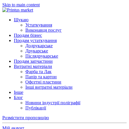
Skip to main content
Шукаю
Устаткування
Виконавця послуг
Продам бізнес
Продам устаткування
Додрукарське
Друкарське
Післядрукарське
Продам запчастини
Витратні матеріали
Фарба та Лак
Папір та картон
Офсетні пластини
Інші витратні матеріали
Інше
Блог
Новини індустрії поліграфії
Публікації
Розмістити пропозицію
Мій акаунт