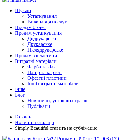
Шукаю
Устаткування
Виконавця послуг
Продам бізнес
Продам устаткування
Додрукарське
Друкарське
Післядрукарське
Продам запчастини
Витратні матеріали
Фарба та Лак
Папір та картон
Офсетні пластини
Інші витратні матеріали
Інше
Блог
Новини індустрії поліграфії
Публікації
Головна
Новини інсталяції
Simply Beautiful ставить на сублімацію