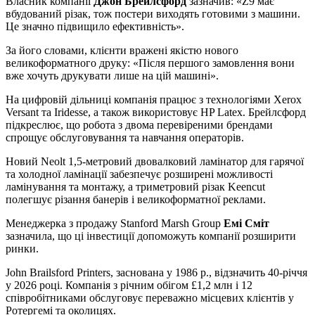
Власник компанії
Джон Брейлсфорд
зазначив: «Z9 має
вбудований різак, тож постери виходять готовими з машини.
Це значно підвищило ефективність».
За його словами, клієнти вражені якістю нового
великоформатного друку: «Після першого замовлення вони
вже хочуть друкувати лише на цій машині».
На цифровій дільниці компанія працює з технологіями Xerox
Versant та Iridesse, а також використовує HP Latex. Брейлсфорд
підкреслює, що робота з двома перевіреними брендами
спрощує обслуговування та навчання операторів.
Новий Neolt 1,5-метровий двовалковий ламінатор для гарячої
та холодної ламінації забезпечує розширені можливості
ламінування та монтажу, а триметровий різак Keencut
полегшує різання банерів і великоформатної реклами.
Менеджерка з продажу Stanford Marsh Group
Емі Сміт
зазначила, що ці інвестиції допоможуть компанії розширити
ринки.
John Brailsford Printers, заснована у 1986 р., відзначить 40-річчя
у 2026 році. Компанія з річним обігом £1,2 млн і 12
співробітниками обслуговує переважно місцевих клієнтів у
Ротергемі та околицях.