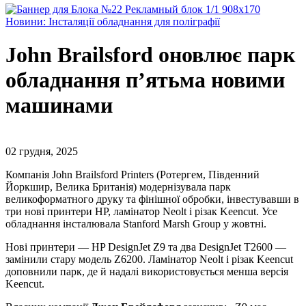
Новини: Інсталяції обладнання для поліграфії
John Brailsford оновлює парк
обладнання п’ятьма новими
машинами
02 грудня, 2025
Компанія John Brailsford Printers (Ротергем, Південний
Йоркшир, Велика Британія) модернізувала парк
великоформатного друку та фінішної обробки, інвестувавши в
три нові принтери HP, ламінатор Neolt і різак Keencut. Усе
обладнання інсталювала Stanford Marsh Group у жовтні.
Нові принтери — HP DesignJet Z9 та два DesignJet T2600 —
замінили стару модель Z6200. Ламінатор Neolt і різак Keencut
доповнили парк, де й надалі використовується менша версія
Keencut.