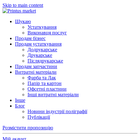
Skip to main content
Шукаю
Устаткування
Виконавця послуг
Продам бізнес
Продам устаткування
Додрукарське
Друкарське
Післядрукарське
Продам запчастини
Витратні матеріали
Фарба та Лак
Папір та картон
Офсетні пластини
Інші витратні матеріали
Інше
Блог
Новини індустрії поліграфії
Публікації
Розмістити пропозицію
Мій акаунт