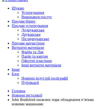
Шукаю
Устаткування
Виконавця послуг
Продам бізнес
Продам устаткування
Додрукарське
Друкарське
Післядрукарське
Продам запчастини
Витратні матеріали
Фарба та Лак
Папір та картон
Офсетні пластини
Інші витратні матеріали
Інше
Блог
Новини індустрії поліграфії
Публікації
Головна
Новини інсталяції
John Brailsford оновлює парк обладнання п’ятьма
новими машинами