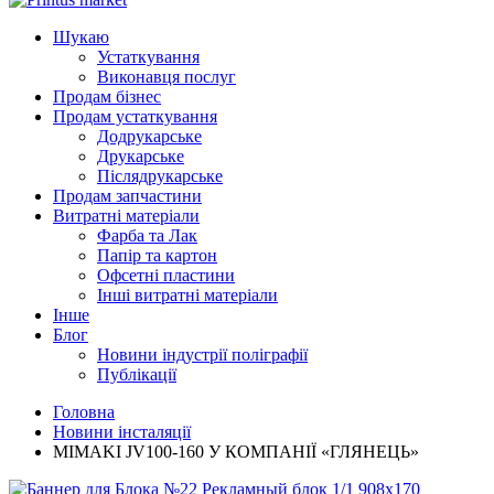
Шукаю
Устаткування
Виконавця послуг
Продам бізнес
Продам устаткування
Додрукарське
Друкарське
Післядрукарське
Продам запчастини
Витратні матеріали
Фарба та Лак
Папір та картон
Офсетні пластини
Інші витратні матеріали
Інше
Блог
Новини індустрії поліграфії
Публікації
Головна
Новини інсталяції
MIMAKI JV100-160 У КОМПАНІЇ «ГЛЯНЕЦЬ»