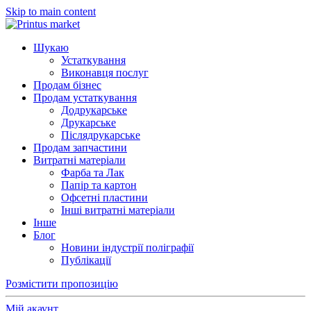
Skip to main content
Шукаю
Устаткування
Виконавця послуг
Продам бізнес
Продам устаткування
Додрукарське
Друкарське
Післядрукарське
Продам запчастини
Витратні матеріали
Фарба та Лак
Папір та картон
Офсетні пластини
Інші витратні матеріали
Інше
Блог
Новини індустрії поліграфії
Публікації
Розмістити пропозицію
Мій акаунт