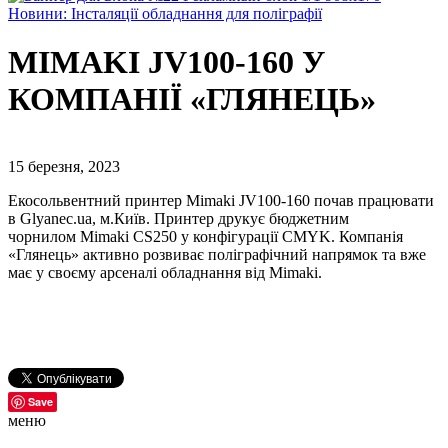
Новини: Інсталяції обладнання для поліграфії
MIMAKI JV100-160 У
КОМПАНІЇ «ГЛЯНЕЦЬ»
15 березня, 2023
Екосольвентний принтер Mimaki JV100-160 почав працювати
в Glyanec.ua, м.Київ. Принтер друкує бюджетним
чорнилом Mimaki CS250 у конфігурації CMYK. Компанія
«Глянець» активно розвиває поліграфічний напрямок та вже
має у своєму арсеналі обладнання від Mimaki.
Save
меню