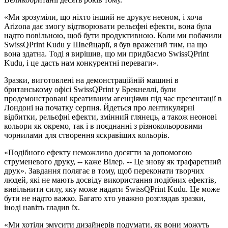
«Ми зрозуміли, що ніхто інший не друкує неоном, і хоча
Arizona дає змогу відтворювати рельєфні ефекти, вона була
надто повільною, щоб бути продуктивною. Коли ми побачили
SwissQPrint Kudu у Швейцарії, я був вражений тим, на що
вона здатна. Тоді я вирішив, що ми придбаємо SwissQPrint
Kudu, і це дасть нам конкурентні переваги».
Зразки, виготовлені на демонстраційній машині в
британському офісі SwissQPrint у Брекнеллі, були
продемонстровані креативним агенціями під час презентації в
Лондоні на початку серпня. Йдеться про лентикулярні
відбитки, рельєфні ефекти, змінний глянець, а також неонові
кольори як окремо, так і в поєднанні з різнокольоровими
чорнилами для створення яскравіших кольорів.
«Подібного ефекту неможливо досягти за допомогою
струменевого друку, -- каже Вілер. -- Це знову як трафаретний
друк». Завдання полягає в тому, щоб переконати творчих
людей, які не мають досвіду використання подібних ефектів,
вивільнити силу, яку може надати SwissQPrint Kudu. Це може
бути не надто важко. Багато хто уважно розглядав зразки,
іноді навіть гладив їх.
«Ми хотіли змусити дизайнерів подумати, як вони можуть