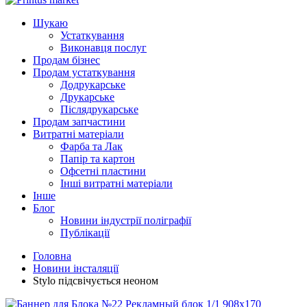
Шукаю
Устаткування
Виконавця послуг
Продам бізнес
Продам устаткування
Додрукарське
Друкарське
Післядрукарське
Продам запчастини
Витратні матеріали
Фарба та Лак
Папір та картон
Офсетні пластини
Інші витратні матеріали
Інше
Блог
Новини індустрії поліграфії
Публікації
Головна
Новини інсталяції
Stylo підсвічується неоном