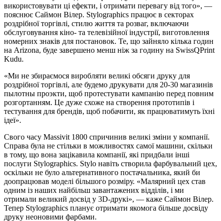
використовувати ці ефекти, і отримати перевагу від того», —
пояснює Саймон Вілер. Stylographics працює в секторах
роздрібної торгівлі, стилю життя та розваг, включаючи
обслуговування кіно- та телевізійної індустрії, виготовлення
номерних знаків для постановок. Те, що зайняло кілька годин
на Arizona, буде завершено менш ніж за годину на SwissQPrint
Kudu.
«Ми не збираємося виробляти великі обсяги друку для
роздрібної торгівлі, але будемо друкувати для 20-30 магазинів
пылотны проэкти, щоб протестувати кампанію перед повним
розгортанням. Це дуже схоже на створення прототипів і
тестування для брендів, щоб побачити, як працюватимуть їхні
ідеї».
Свого часу Massivit 1800 спричинив великі зміни у компанії.
Справа була не стільки в можливостях самої машини, скільки
в тому, що вона зацікавила компанії, які придбали інші
послуги Stylographics. Stylo навіть створила фарбувальний цех,
оскільки не було альтернативного постачальника, який би
доопрацював моделі більшого розміру. «Малярний цех став
одним із наших найбільш завантажених відділів, і ми
отримали великий досвід у 3D-друкі», — каже Саймон Вілер.
Тепер Stylographics планує отримати якомога більше досвіду
друку неоновими фарбами.