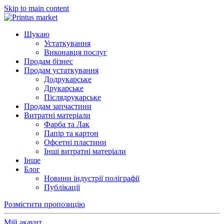
Skip to main content
Шукаю
Устаткування
Виконавця послуг
Продам бізнес
Продам устаткування
Додрукарське
Друкарське
Післядрукарське
Продам запчастини
Витратні матеріали
Фарба та Лак
Папір та картон
Офсетні пластини
Інші витратні матеріали
Інше
Блог
Новини індустрії поліграфії
Публікації
Розмістити пропозицію
Мій акаунт