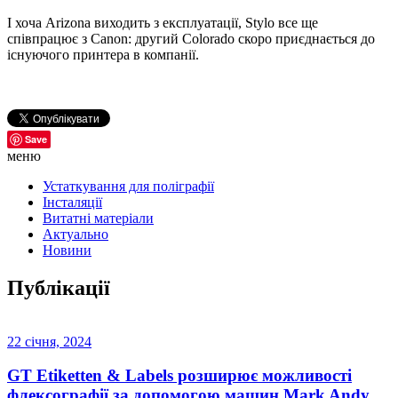
І хоча Arizona виходить з експлуатації, Stylo все ще
співпрацює з Canon: другий Colorado скоро приєднається до
існуючого принтера в компанії.
Save
меню
Устаткування для поліграфії
Інсталяції
Витатні матеріали
Актуально
Новини
Публікації
22 січня, 2024
GT Etiketten & Labels розширює можливості
флексографії за допомогою машин Mark Andy