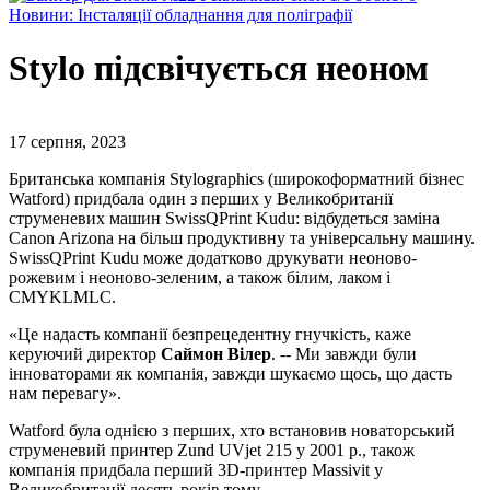
Новини: Інсталяції обладнання для поліграфії
Stylo підсвічується неоном
17 серпня, 2023
Британська компанія Stylographics (широкоформатний бізнес
Watford) придбала один з перших у Великобританії
струменевих машин SwissQPrint Kudu: відбудеться заміна
Canon Arizona на більш продуктивну та універсальну машину.
SwissQPrint Kudu може додатково друкувати неоново-
рожевим і неоново-зеленим, а також білим, лаком і
CMYKLMLC.
«Це надасть компанії безпрецедентну гнучкість, каже
керуючий директор
Саймон Вілер
. -- Ми завжди були
інноваторами як компанія, завжди шукаємо щось, що дасть
нам перевагу».
Watford була однією з перших, хто встановив новаторський
струменевий принтер Zund UVjet 215 у 2001 р., також
компанія придбала перший 3D-принтер Massivit у
Великобританії десять років тому.