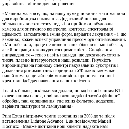
управління змінили для нас рішення.
«Машина мала все, що, на нашу думку, повинна мати машина
для виробництва паковання. Додатковий цоколь для
збільшення висоти стосу подачі та прийомки, вбудована
камера для оптичного контролю, контроль спектральної
щільності, автоматична зміна форм, варіанти лакування – і, що
важливо, кожен аспект управління пресом був оптимізований.
«Ми побачили, що це не лише значно збільшить наші обсяги,
але й покращить конкурентоспроможність. Сподівання
виправдалися -- тепер навіть наклади, що досягають сотень
тисяч, плавно інтегруються в наші розклади. Гнучкість
виробництва на повному спектрі пакувальних субстратів і
додавання різноманітних гібридних і УФ-лаків також дає
нашій команді дизайнерів можливість пропонувати нові
креативні ідеї для паковання наших клієнтів.
І навіть більше, оскільки ми додали, поряд із висіканням B1 і
склеюванням папок, нові високошвидкісні засоби фінішної
обробки, такі як зшивання, тиснення фольгою, додаткові
варіанти палітурки та ламінування».
Print Extra підтримує темпи зростання на 30% до та після
встановлення Lithrone Advance, і, як повідомляє Мацей
Поспієх: «Майже щотижня нові клієнти надають нам