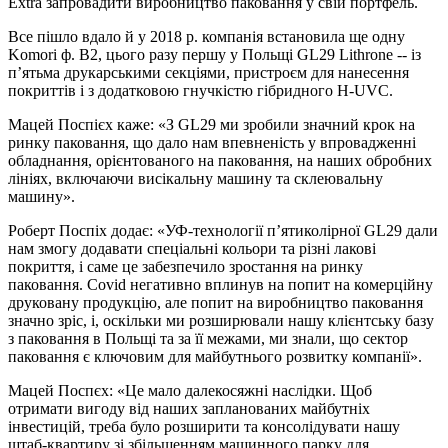
Extra запровадити виробництво паковання у свій портфель.
Все пішло вдало й у 2018 р. компанія встановила ще одну
Komori ф. B2, цього разу першу у Польщі GL29 Lithrone -- із
п’ятьма друкарськими секціями, пристроєм для нанесення
покриттів і з додатковою гнучкістю гібридного H-UVC.
Мацей Поспієх каже: «З GL29 ми зробили значний крок на
ринку паковання, що дало нам впевненість у впровадженні
обладнання, орієнтованого на паковання, на наших обробних
лініях, включаючи висікальну машину та склеювальну
машину».
Роберт Поспіх додає: «УФ-технології п’ятиколірної GL29 дали
нам змогу додавати спеціальні кольори та різні лакові
покриття, і саме це забезпечило зростання на ринку
паковання. Covid негативно вплинув на попит на комерційну
друковану продукцію, але попит на виробництво паковання
значно зріс, і, оскільки ми розширювали нашу клієнтську базу
з паковання в Польщі та за її межами, ми знали, що сектор
паковання є ключовим для майбутнього розвитку компанії».
Мацей Поспєх: «Це мало далекосяжні наслідки. Щоб
отримати вигоду від наших запланованих майбутніх
інвестицій, треба було розширити та консолідувати нашу
штаб-квартиру зі збільшенням машинного парку для