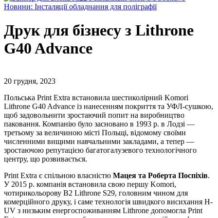
Новини: Інсталяції обладнання для поліграфії
Друк для бізнесу з Lithrone
G40 Advance
20 грудня, 2023
Польська Print Extra встановила шестиколірний Komori
Lithrone G40 Advance із нанесенням покриття та УФЛ-сушкою,
щоб задовольнити зростаючий попит на виробництво
паковання. Компанію було засновано в 1993 р. в Лодзі —
третьому за величиною місті Польщі, відомому своїми
численними вищими навчальними закладами, а тепер —
зростаючою репутацією багатогалузевого технологічного
центру, що розвивається.
Print Extra є спільною власністю
Мацея та Роберта Поспіхів
.
У 2015 р. компанія встановила свою першу Komori,
чотирикольорову B2 Lithrone S29, головним чином для
комерційного друку, і саме технологія швидкого висихання H-
UV з низьким енергоспоживанням Lithrone допомогла Print