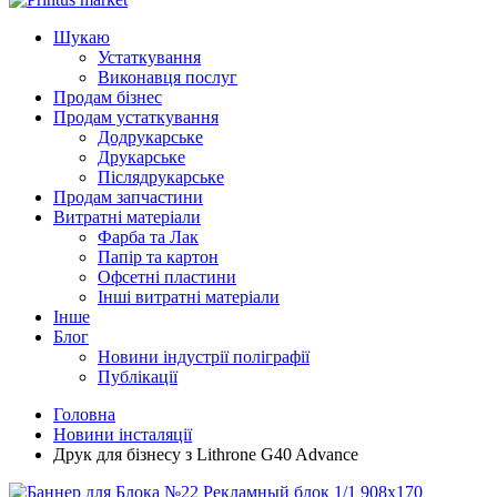
Шукаю
Устаткування
Виконавця послуг
Продам бізнес
Продам устаткування
Додрукарське
Друкарське
Післядрукарське
Продам запчастини
Витратні матеріали
Фарба та Лак
Папір та картон
Офсетні пластини
Інші витратні матеріали
Інше
Блог
Новини індустрії поліграфії
Публікації
Головна
Новини інсталяції
Друк для бізнесу з Lithrone G40 Advance