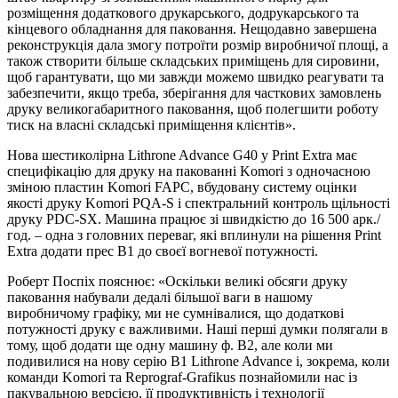
розміщення додаткового друкарського, додрукарського та
кінцевого обладнання для паковання. Нещодавно завершена
реконструкція дала змогу потроїти розмір виробничої площі, а
також створити більше складських приміщень для сировини,
щоб гарантувати, що ми завжди можемо швидко реагувати та
забезпечити, якщо треба, зберігання для часткових замовлень
друку великогабаритного паковання, щоб полегшити роботу
тиск на власні складські приміщення клієнтів».
Нова шестиколірна Lithrone Advance G40 у Print Extra має
специфікацію для друку на пакованні Komori з одночасною
зміною пластин Komori FAPC, вбудовану систему оцінки
якості друку Komori PQA-S і спектральний контроль щільності
друку PDC-SX. Машина працює зі швидкістю до 16 500 арк./
год. – одна з головних переваг, які вплинули на рішення Print
Extra додати прес B1 до своєї вогневої потужності.
Роберт Поспіх пояснює: «Оскільки великі обсяги друку
паковання набували дедалі більшої ваги в нашому
виробничому графіку, ми не сумнівалися, що додаткові
потужності друку є важливими. Наші перші думки полягали в
тому, щоб додати ще одну машину ф. B2, але коли ми
подивилися на нову серію B1 Lithrone Advance і, зокрема, коли
команди Komori та Reprograf-Grafikus познайомили нас із
пакувальною версією, її продуктивність і технології