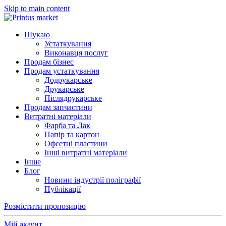
Skip to main content
Шукаю
Устаткування
Виконавця послуг
Продам бізнес
Продам устаткування
Додрукарське
Друкарське
Післядрукарське
Продам запчастини
Витратні матеріали
Фарба та Лак
Папір та картон
Офсетні пластини
Інші витратні матеріали
Інше
Блог
Новини індустрії поліграфії
Публікації
Розмістити пропозицію
Мій акаунт