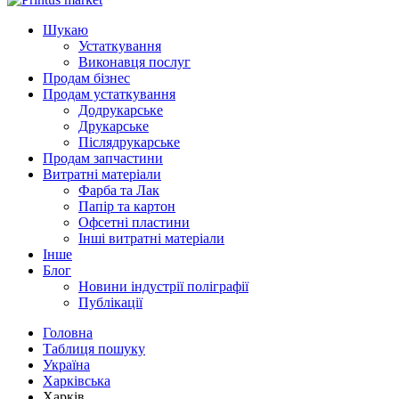
Шукаю
Устаткування
Виконавця послуг
Продам бізнес
Продам устаткування
Додрукарське
Друкарське
Післядрукарське
Продам запчастини
Витратні матеріали
Фарба та Лак
Папір та картон
Офсетні пластини
Інші витратні матеріали
Інше
Блог
Новини індустрії поліграфії
Публікації
Головна
Таблиця пошуку
Україна
Харківська
Харків