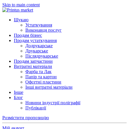
Skip to main content
Шукаю
Устаткування
Виконавця послуг
Продам бізнес
Продам устаткування
Додрукарське
Друкарське
Післядрукарське
Продам запчастини
Витратні матеріали
Фарба та Лак
Папір та картон
Офсетні пластини
Інші витратні матеріали
Інше
Блог
Новини індустрії поліграфії
Публікації
Розмістити пропозицію
Мій акаунт