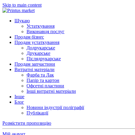
Skip to main content
Шукаю
Устаткування
Виконавця послуг
Продам бізнес
Продам устаткування
Додрукарське
Друкарське
Післядрукарське
Продам запчастини
Витратні матеріали
Фарба та Лак
Папір та картон
Офсетні пластини
Інші витратні матеріали
Інше
Блог
Новини індустрії поліграфії
Публікації
Розмістити пропозицію
Мій акаунт