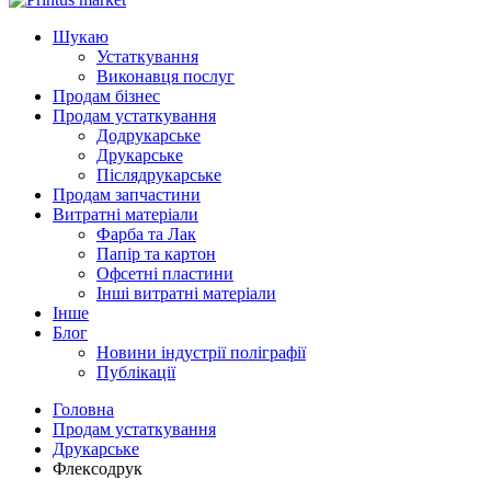
Шукаю
Устаткування
Виконавця послуг
Продам бізнес
Продам устаткування
Додрукарське
Друкарське
Післядрукарське
Продам запчастини
Витратні матеріали
Фарба та Лак
Папір та картон
Офсетні пластини
Інші витратні матеріали
Інше
Блог
Новини індустрії поліграфії
Публікації
Головна
Продам устаткування
Друкарське
Флексодрук