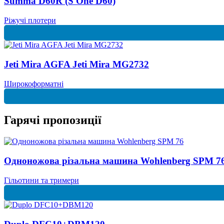
Summa D60R (S One D60)
Ріжучі плотери
Jeti Mira AGFA Jeti Mira MG2732
Широкоформатні
Гарячі пропозиції
Одноножова різальна машина Wohlenberg SPM 7
Гільотини та тримери