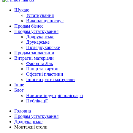
Шукаю
Устаткування
Виконавця послуг
Продам бізнес
Продам устаткування
Додрукарське
Друкарське
Післядрукарське
Продам запчастини
Витратні матеріали
Фарба та Лак
Папір та картон
Офсетні пластини
Інші витратні матеріали
Інше
Блог
Новини індустрії поліграфії
Публікації
Головна
Продам устаткування
Додрукарське
Монтажні столи