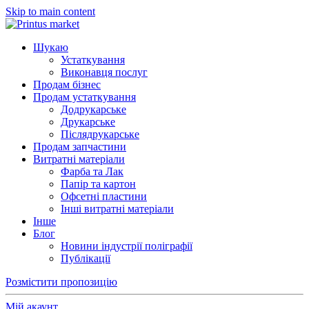
Skip to main content
Шукаю
Устаткування
Виконавця послуг
Продам бізнес
Продам устаткування
Додрукарське
Друкарське
Післядрукарське
Продам запчастини
Витратні матеріали
Фарба та Лак
Папір та картон
Офсетні пластини
Інші витратні матеріали
Інше
Блог
Новини індустрії поліграфії
Публікації
Розмістити пропозицію
Мій акаунт