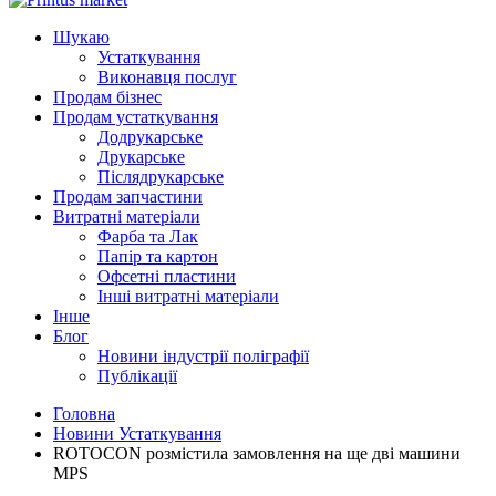
Шукаю
Устаткування
Виконавця послуг
Продам бізнес
Продам устаткування
Додрукарське
Друкарське
Післядрукарське
Продам запчастини
Витратні матеріали
Фарба та Лак
Папір та картон
Офсетні пластини
Інші витратні матеріали
Інше
Блог
Новини індустрії поліграфії
Публікації
Головна
Новини Устаткування
ROTOCON розмістила замовлення на ще дві машини
MPS