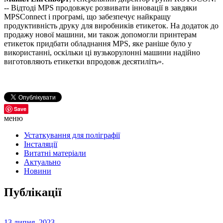
-- Відтоді MPS продовжує розвивати інновації в завдяки
MPSConnect і програмі, що забезпечує найкращу
продуктивність друку для виробників етикеток. На додаток до
продажу нової машини, ми також допомогли принтерам
етикеток придбати обладнання MPS, яке раніше було у
використанні, оскільки ці вузькорулонні машини надійно
виготовляють етикетки впродовж десятиліть».
Save
меню
Устаткування для поліграфії
Інсталяції
Витатні матеріали
Актуально
Новини
Публікації
13 липня, 2023