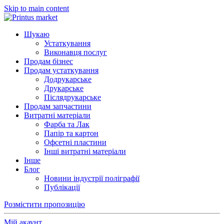
Skip to main content
Шукаю
Устаткування
Виконавця послуг
Продам бізнес
Продам устаткування
Додрукарське
Друкарське
Післядрукарське
Продам запчастини
Витратні матеріали
Фарба та Лак
Папір та картон
Офсетні пластини
Інші витратні матеріали
Інше
Блог
Новини індустрії поліграфії
Публікації
Розмістити пропозицію
Мій акаунт