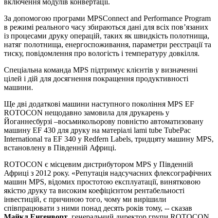
включення модулів конвертації.
За допомогою програми MPSConnect and Performance Program
в режимі реального часу збираються дані для всіх пов’язаних
із процесами друку операцій, таких як швидкість полотнища,
натяг полотнища, енергоспоживання, параметри реєстрації та
тиску, повідомлення про вологість і температуру довкілля.
Спеціальна команда MPS підтримує клієнтів у визначенні
цілей і дій для досягнення покращення продуктивності
машини.
Ще дві додаткові машини наступного покоління MPS EF
ROTOCON нещодавно замовила для друкарень у
Йоганнесбурзі –восьмикольорову повністю автоматизовану
машину EF 430 для друку на матеріалі lami tube TubePac
International та EF 340 у Redfern Labels, тридцяту машину MPS,
встановлену в Південній Африці.
ROTOCON є місцевим дистрибутором MPS у Південній
Африці з 2012 року. «Репутація надсучасних флексографічних
машин MPS, відомих простотою експлуатації, винятковою
якістю друку та високим коефіцієнтом рентабельності
інвестицій, є причиною того, чому ми вирішили
співпрацювати з ними понад десять років тому, -- сказав
Майкл Енгенворт
, генеральний директор групи ROTOCON.