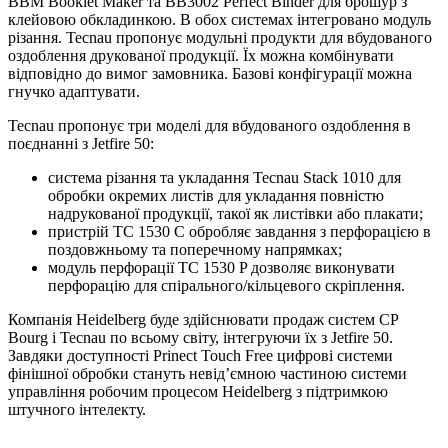
BBM Booklet Maker та BB3002 Perfect Binder для брошур з
клейовою обкладинкою. В обох системах інтегровано модуль
різання. Tecnau пропонує модульні продукти для вбудованого
оздоблення друкованої продукції. Їх можна комбінувати
відповідно до вимог замовника. Базові конфігурації можна
гнучко адаптувати.
Tecnau пропонує три моделі для вбудованого оздоблення в
поєднанні з Jetfire 50:
система різання та укладання Tecnau Stack 1010 для
обробки окремих листів для укладання повністю
надрукованої продукції, такої як листівки або плакати;
пристрій TC 1530 C обробляє завдання з перфорацією в
поздовжньому та поперечному напрямках;
модуль перфорації TC 1530 P дозволяє виконувати
перфорацію для спірального/кільцевого скріплення.
Компанія Heidelberg буде здійснювати продаж систем CP
Bourg і ​​Tecnau по всьому світу, інтегруючи їх з Jetfire 50.
Завдяки доступності Prinect Touch Free цифрові системи
фінішної обробки стануть невід’ємною частиною системи
управління робочим процесом Heidelberg з підтримкою
штучного інтелекту.