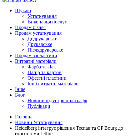
Шукаю
Устаткування
Виконавця послуг
Продам бізнес
Продам устаткування
Додрукарське
Друкарське
Післядрукарське
Продам запчастини
Витратні матеріали
Фарба та Лак
Папір та картон
Офсетні пластини
Інші витратні матеріали
Інше
Блог
Новини індустрії поліграфії
Публікації
Головна
Новини Устаткування
Heidelberg інтегрує рішення Tecnau та CP Bourg до
екосистеми Jetfire