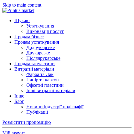
Skip to main content
Шукаю
Устаткування
Виконавця послуг
Продам бізнес
Продам устаткування
Додрукарське
Друкарське
Післядрукарське
Продам запчастини
Витратні матеріали
Фарба та Лак
Папір та картон
Офсетні пластини
Інші витратні матеріали
Інше
Блог
Новини індустрії поліграфії
Публікації
Розмістити пропозицію
Мій акаунт