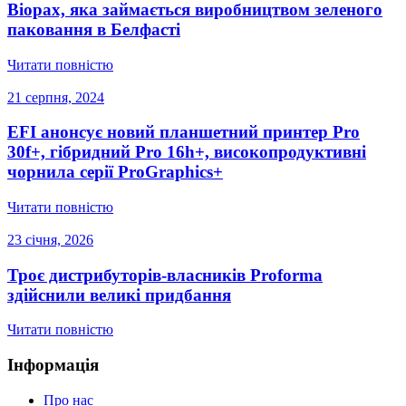
Biopax, яка займається виробництвом зеленого
паковання в Белфасті
Читати повністю
21 серпня, 2024
EFI анонсує новий планшетний принтер Pro
30f+, гібридний Pro 16h+, високопродуктивні
чорнила серії ProGraphics+
Читати повністю
23 січня, 2026
Троє дистрибуторів-власників Proforma
здійснили великі придбання
Читати повністю
Інформація
Про нас