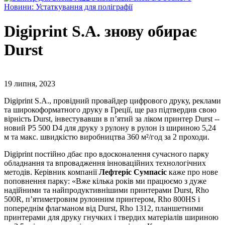
Новини: Устаткування для поліграфії
Digiprint S.A. знову обирає
Durst
19 липня, 2023
Digiprint S.A., провідний провайдер цифрового друку, реклами
та широкоформатного друку в Греції, ще раз підтвердив свою
вірність Durst, інвестувавши в п’ятий за ліком принтер Durst --
новий P5 500 D4 для друку з рулону в рулон із шириною 5,24
м та макс. швидкістю виробництва 360 м²/год за 2 проходи.
Digiprint постійно дбає про вдосконалення сучасного парку
обладнання та впровадження інноваційних технологічних
методів. Керівник компанії
Лефтеріс Сумпасіс
каже про нове
поповнення парку: «Вже кілька років ми працюємо з дуже
надійними та найпродуктивнішими принтерами Durst, Rho
500R, п’ятиметровим рулонним принтером, Rho 800HS і
попереднім флагманом від Durst, Rho 1312, планшетними
принтерами для друку гнучких і твердих матеріалів шириною