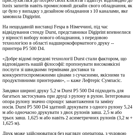
прислухається до потреб своїх клієнтів і адаптує відповідно до
їхніх запитів навіть промисловий дизайн свого обладнання, як
це було у випадку з дизайном обладнання з 10 каналами, яке
замовила Digiprint.
На нещодавній виставці Fespa в Німеччині, під час
відвідування стенду Durst, представники Digiprint впевнелися
у вірності вибору нового обладнання, з передовою
технологією в області надширокоформатного друку --
принтера P5 500 D4.
«Добре відомі передові технології Durst стали фактором, що
відповідають нашій філософії: пропонувати високоякісні
послуги зі швидкими термінами доставки та
конкурентоспроможними цінами з сучасними, якісними та
продуктивними принтерами», -- каже Лефтеріс Сумпасіс.
Завдяки ширині друку 5,2 м Durst P5 500 D4 підходить для
багатьох застосувань при друці з рулону в рулон. Інтегрована
опора рулону значно спрощує завантаження та заміну
носія. Durst P5 500 D4 здатний друкувати з одного рулону 5,24
м або одночасно друкувати з двох рулонів завш. 2,5 м або
трьох завш. 1,625 м або навіть 2 асиметричних рулонів (3,2 м +
1,625 м).
Друк може здійснюватися без нагляду оператора, з чудовою