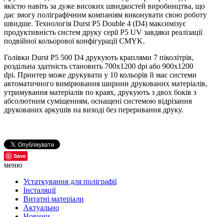
якістю навіть за дуже високих швидкостей виробництва, що
дає змогу поліграфічним компаніям виконувати свою роботу
швидше. Технологія Durst P5 Double 4 (D4) максимізує
продуктивність систем друку серії P5 UV завдяки реалізації
подвійної кольорової конфігурації CMYK.
Голівки Durst P5 500 D4 друкують краплями 7 піколітрів,
роздільна здатність становить 700x1200 dpi або 900x1200
dpi. Принтер може друкувати у 10 кольорів й має системи
автоматичного вимірювання ширини друкованих матеріалів,
утримування матеріалів по краях, друкують з двох боків з
абсолютним суміщенням, оснащені системою відрізання
друкованих аркушів на виході без переривання друку.
Save
меню
Устаткування для поліграфії
Інсталяції
Витатні матеріали
Актуально
Новини