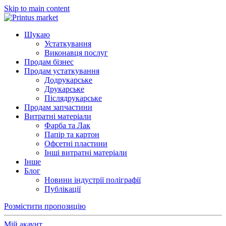
Skip to main content
Шукаю
Устаткування
Виконавця послуг
Продам бізнес
Продам устаткування
Додрукарське
Друкарське
Післядрукарське
Продам запчастини
Витратні матеріали
Фарба та Лак
Папір та картон
Офсетні пластини
Інші витратні матеріали
Інше
Блог
Новини індустрії поліграфії
Публікації
Розмістити пропозицію
Мій акаунт