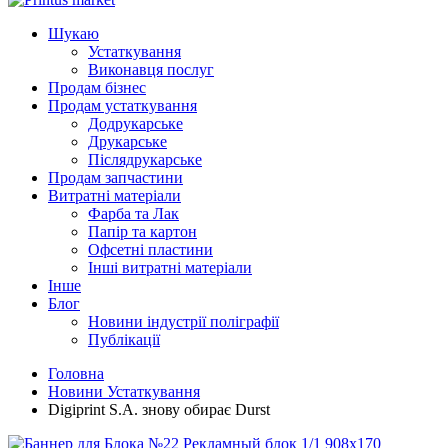
Шукаю
Устаткування
Виконавця послуг
Продам бізнес
Продам устаткування
Додрукарське
Друкарське
Післядрукарське
Продам запчастини
Витратні матеріали
Фарба та Лак
Папір та картон
Офсетні пластини
Інші витратні матеріали
Інше
Блог
Новини індустрії поліграфії
Публікації
Головна
Новини Устаткування
Digiprint S.A. знову обирає Durst