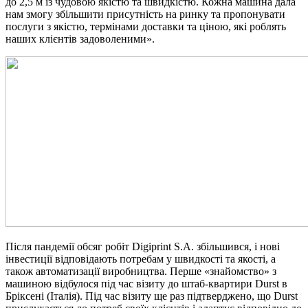
до 2,5 м із чудовою якістю та швидкістю. Кожна машина дала
нам змогу збільшити присутність на ринку та пропонувати
послуги з якістю, термінами доставки та ціною, які роблять
наших клієнтів задоволеними».
Після пандемії обсяг робіт Digiprint S.A. збільшився, і нові
інвестиції відповідають потребам у швидкості та якості, а
також автоматизації виробництва. Перше «знайомство» з
машиною відбулося під час візиту до штаб-квартири Durst в
Бріксені (Італія). Під час візиту ще раз підтверджено, що Durst