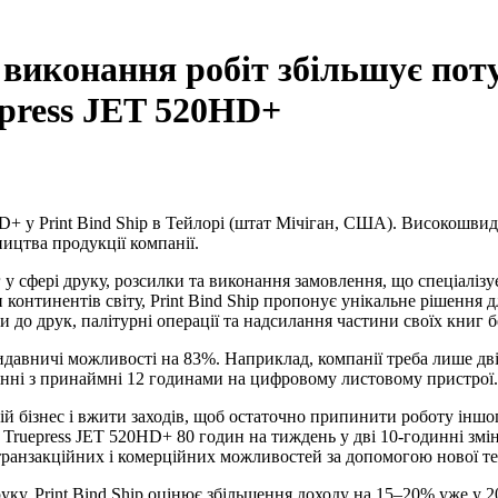
а виконання робіт збільшує по
epress JET 520HD+
HD+ у Print Bind Ship в Тейлорі (штат Мічіган, США). Високош
ицтва продукції компанії.
г у сфері друку, розсилки та виконання замовлення, що спеціалізу
и континентів світу, Print Bind Ship пропонує унікальне рішення
о друк, палітурні операції та надсилання частини своїх книг бе
 видавничі можливості на 83%. Наприклад, компанії треба лише дв
янні з принаймні 12 годинами на цифровому листовому пристрої.
вій бізнес і вжити заходів, щоб остаточно припинити роботу інш
ту Truepress JET 520HD+ 80 годин на тиждень у дві 10-годинні з
транзакційних і комерційних можливостей за допомогою нової те
ку, Print Bind Ship оцінює збільшення доходу на 15–20% уже у 2