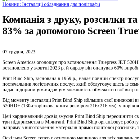
Новини: Інсталяції обладнання для поліграфії
Компанія з друку, розсилки т
83% за допомогою Screen Tru
07 грудня, 2023
Screen Americas оголошує про встановлення Truepress JET 520
встановлено у жовтні 2023 р. й одразу він опанував 60% виробн
Print Bind Ship, заснована в 1959 р., надає повний спектр послу
постачальник логістичних послуг, який обслуговує шість із сем
надає підприємцям-видавцям можливість обмежити свої витрати д
Від моменту інсталяції Print Bind Ship збільшив свої книжкові
520HD+ (130-сторінкова книга розміром 216х216 мм), у порівн
Цей кардинальний досвід змусив Print Bind Ship переоцінити с
три підприємства в Мічигані, Print Bind Ship організовує робо
напряму з виготовлення матеріалів прямої поштової розсилки, 
Оскільки Screen тепер є основною машиною для всіх завдань дру