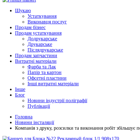
Шукаю
Устаткування
Виконавця послуг
Продам бізнес
Продам устаткування
Додрукарське
Друкарське
Післядрукарське
Продам запчастини
Витратні матеріали
Фарба та Лак
Папір та картон
Офсетні пластини
Інші витратні матеріали
Інше
Блог
Новини індустрії поліграфії
Публікації
Головна
Новини інсталяції
Компанія з друку, розсилки та виконання робіт збільшує