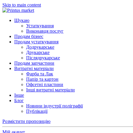
Skip to main content
Шукаю
Устаткування
Виконавця послуг
Продам бізнес
Продам устаткування
Додрукарське
Друкарське
Післядрукарське
Продам запчастини
Витратні матеріали
Фарба та Лак
Папір та картон
Офсетні пластини
Інші витратні матеріали
Інше
Блог
Новини індустрії поліграфії
Публікації
Розмістити пропозицію
Мій акаунт