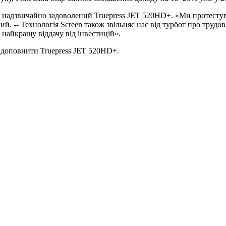
, надзвичайно задоволений Truepress JET 520HD+. «Ми протестув
кий. -- Технологія Screen також звільняє нас від турбот про труд
 найкращу віддачу від інвестицій».
б доповнити Truepress JET 520HD+.