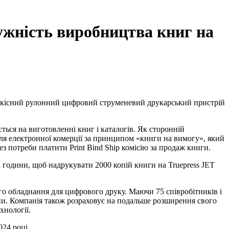
тужність виробництва книг на
видкісний рулонний цифровий струменевий друкарський пристрій
ється на виготовленні книг і каталогів. Як сторонній
 для електронної комерції за принципом «книги на вимогу», який
з потреби платити Print Bind Ship комісію за продаж книги.
і години, щоб надрукувати 2000 копій книги на Truepress JET
ого обладнання для цифрового друку. Маючи 75 співробітників і
міни. Компанія також розраховує на подальше розширення свого
хнології.
024 році.