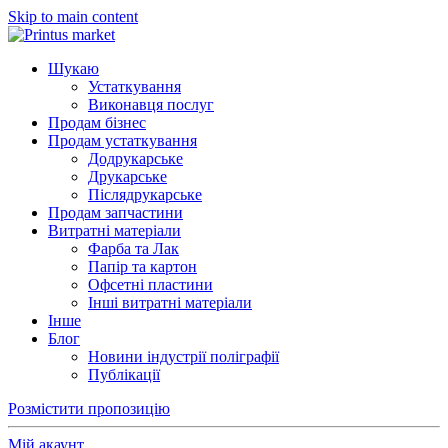
Skip to main content
Шукаю
Устаткування
Виконавця послуг
Продам бізнес
Продам устаткування
Додрукарське
Друкарське
Післядрукарське
Продам запчастини
Витратні матеріали
Фарба та Лак
Папір та картон
Офсетні пластини
Інші витратні матеріали
Інше
Блог
Новини індустрії поліграфії
Публікації
Розмістити пропозицію
Мій акаунт