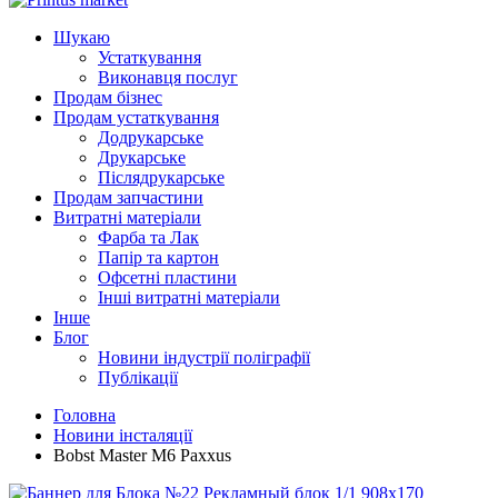
Шукаю
Устаткування
Виконавця послуг
Продам бізнес
Продам устаткування
Додрукарське
Друкарське
Післядрукарське
Продам запчастини
Витратні матеріали
Фарба та Лак
Папір та картон
Офсетні пластини
Інші витратні матеріали
Інше
Блог
Новини індустрії поліграфії
Публікації
Головна
Новини інсталяції
Bobst Master M6 Paxxus