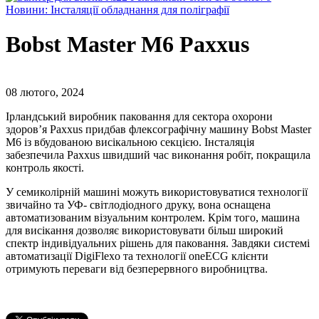
Новини: Інсталяції обладнання для поліграфії
Bobst Master M6 Paxxus
08 лютого, 2024
Ірландський виробник паковання для сектора охорони
здоров’я Paxxus придбав флексографічну машину Bobst Master
M6 із вбудованою висікальною секцією. Інсталяція
забезпечила Paxxus швидший час виконання робіт, покращила
контроль якості.
У семиколірній машині можуть використовуватися технології
звичайно та УФ- світлодіодного друку, вона оснащена
автоматизованим візуальним контролем. Крім того, машина
для висікання дозволяє використовувати більш широкий
спектр індивідуальних рішень для паковання. Завдяки системі
автоматизації DigiFlexo та технології oneECG клієнти
отримують переваги від безперервного виробництва.