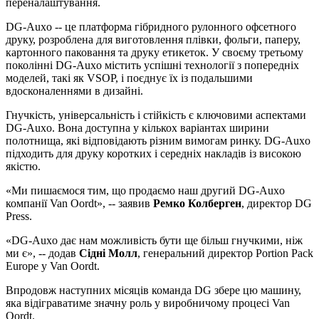
переналаштування.
DG-Auxo -- це платформа гібридного рулонного офсетного
друку, розроблена для виготовлення плівки, фольги, паперу,
картонного паковання та друку етикеток. У своєму третьому
поколінні DG-Auxo містить успішні технології з попередніх
моделей, такі як VSOP, і поєднує їх із подальшими
вдосконаленнями в дизайні.
Гнучкість, універсальність і стійкість є ключовими аспектами
DG-Auxo. Вона доступна у кількох варіантах ширини
полотнища, які відповідають різним вимогам ринку. DG-Auxo
підходить для друку коротких і середніх накладів із високою
якістю.
«Ми пишаємося тим, що продаємо наш другий DG-Auxo
компанії Van Oordt», -- заявив
Ремко Колберген
, директор DG
Press.
«DG-Auxo дає нам можливість бути ще більш гнучкими, ніж
ми є», -- додав
Сідні Молл
, генеральний директор Portion Pack
Europe у Van Oordt.
Впродовж наступних місяців команда DG збере цю машину,
яка відіграватиме значну роль у виробничому процесі Van
Oordt.