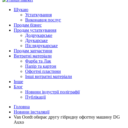
Шукаю
Устаткування
Виконавця послуг
Продам бізнес
Продам устаткування
Додрукарське
Друкарське
Післядрукарське
Продам запчастини
Витратні матеріали
Фарба та Лак
Папір та картон
Офсетні пластини
Інші витратні матеріали
Інше
Блог
Новини індустрії поліграфії
Публікації
Головна
Новини інсталяції
Van Oordt обирає другу гібридну офсетну машину DG
Auxo