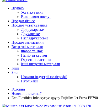
Шукаю
Устаткування
Виконавця послуг
Продам бізнес
Продам устаткування
Додрукарське
Друкарське
Післядрукарське
Продам запчастини
Витратні матеріали
Фарба та Лак
Папір та картон
Офсетні пластини
Інші витратні матеріали
Інше
Блог
Новини індустрії поліграфії
Публікації
Головна
Новини інсталяції
Eco Flexibles Inks купує другу Fujifilm Jet Press FP790