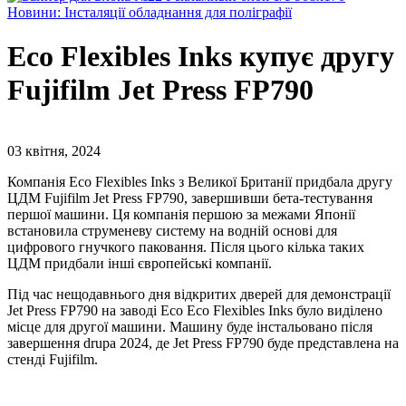
Новини: Інсталяції обладнання для поліграфії
Eco Flexibles Inks купує другу
Fujifilm Jet Press FP790
03 квітня, 2024
Компанія Eco Flexibles Inks з Великої Британії придбала другу
ЦДМ Fujifilm Jet Press FP790, завершивши бета-тестування
першої машини. Ця компанія першою за межами Японії
встановила струменеву систему на водній основі для
цифрового гнучкого паковання. Після цього кілька таких
ЦДМ придбали інші європейські компанії.
Під час нещодавнього дня відкритих дверей для демонстрації
Jet Press FP790 на заводі Eco Eco Flexibles Inks було виділено
місце для другої машини. Машину буде інстальовано після
завершення drupa 2024, де Jet Press FP790 буде представлена на
стенді Fujifilm.