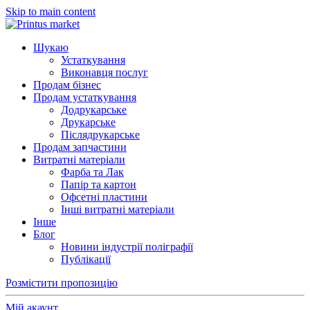
Skip to main content
Шукаю
Устаткування
Виконавця послуг
Продам бізнес
Продам устаткування
Додрукарське
Друкарське
Післядрукарське
Продам запчастини
Витратні матеріали
Фарба та Лак
Папір та картон
Офсетні пластини
Інші витратні матеріали
Інше
Блог
Новини індустрії поліграфії
Публікації
Розмістити пропозицію
Мій акаунт