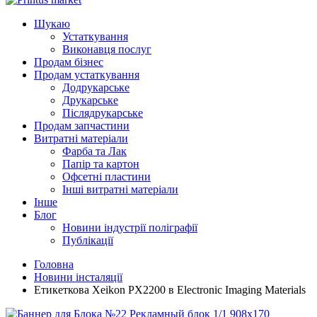
Шукаю
Устаткування
Виконавця послуг
Продам бізнес
Продам устаткування
Додрукарське
Друкарське
Післядрукарське
Продам запчастини
Витратні матеріали
Фарба та Лак
Папір та картон
Офсетні пластини
Інші витратні матеріали
Інше
Блог
Новини індустрії поліграфії
Публікації
Головна
Новини інсталяції
Етикеткова Xeikon PX2200 в Electronic Imaging Materials