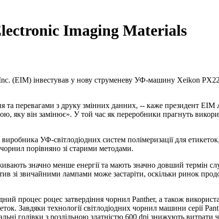
ectronic Imaging Materials
, Inc. (EIM) інвестував у нову струменеву УФ-машину Xeikon PX2
я та перевагами з друку змінних данних, -- каже президент EIM
, яку він замінює». У той час як переробники прагнуть викорис
 виробника УФ-світлодіодних систем полімеризації для етикеток,
 чорнил порівняно зі старими методами.
живають значно менше енергії та мають значно довший термін слу
актив зі звичайними лампами може застаріти, оскільки ринок про
дний процес роцес затвердіння чорнил Panther, а також використа
ток. Завдяки технології світлодіодних чорнил машини серії Panth
і голівки з роздільною здатністю 600 dpi знижують витрати чо