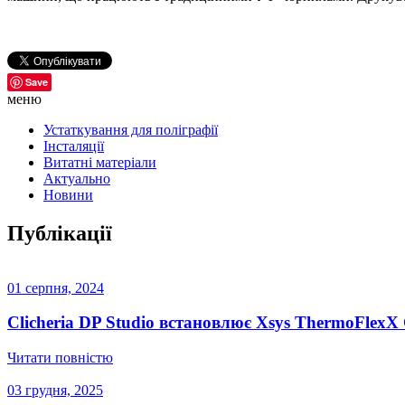
Save
меню
Устаткування для поліграфії
Інсталяції
Витатні матеріали
Актуально
Новини
Публікації
01 серпня, 2024
Clicheria DP Studio встановлює Xsys ThermoFlexX
Читати повністю
03 грудня, 2025