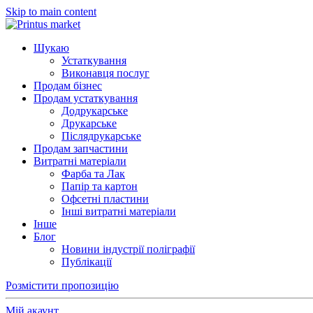
Skip to main content
Шукаю
Устаткування
Виконавця послуг
Продам бізнес
Продам устаткування
Додрукарське
Друкарське
Післядрукарське
Продам запчастини
Витратні матеріали
Фарба та Лак
Папір та картон
Офсетні пластини
Інші витратні матеріали
Інше
Блог
Новини індустрії поліграфії
Публікації
Розмістити пропозицію
Мій акаунт