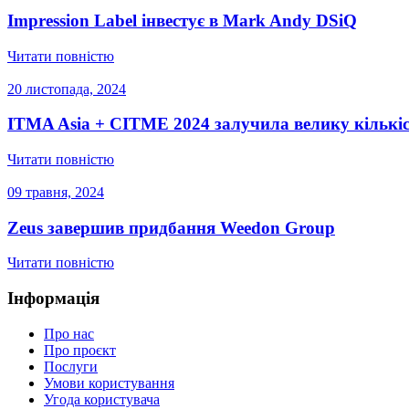
Impression Label інвестує в Mark Andy DSiQ
Читати повністю
20 листопада, 2024
ITMA Asia + CITME 2024 залучила велику кількіс
Читати повністю
09 травня, 2024
Zeus завершив придбання Weedon Group
Читати повністю
Інформація
Про нас
Про проєкт
Послуги
Умови користування
Угода користувача