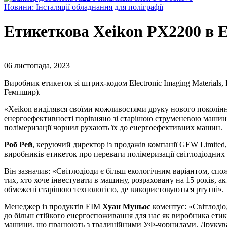
Новини: Інсталяції обладнання для поліграфії
Етикеткова Xeikon PX2200 в El
06 листопада, 2023
Виробник етикеток зі штрих-кодом Electronic Imaging Materials
Гемпшир).
«Xeikon виділявся своїми можливостями друку нового поколінн
енергоефективності порівняно зі старішою струменевою машиною
полімеризації чорнил рухають їх до енергоефективних машин.
Роб Рей
, керуючий директор із продажів компанії GEW Limited,
виробників етикеток про переваги полімеризації світлодіодних
Він зазначив: «Світлодіоди є більш екологічним варіантом, спо
тих, хто хоче інвестувати в машину, розраховану на 15 років, 
обмежені старішою технологією, де використовуються ртутні».
Менеджер із продуктів EIM
Хуан Муньос
коментує: «Світлодіо
до більш стійкого енергоспоживання для нас як виробника етике
машини, що працюють з традиційними УФ-чорнилами. Друкувальн