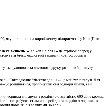
200, яку встановив на виробничому підприємстві у Кіні (Нью-
Алекс Хенкель
. -- Xeikon PX2200 -- це стрибок вперед у
товувати більш екологічні варіанти, нові розробки в
 вузькорулонного та листового друку, розповів Інституту
жби. Світлодіодне УФ-затвердіння -- це майбутнє галузі. Для
довжує розвиватися, пропонуючи світлодіодні лампи, і ви
ння чорнила для друку з роздільною здатністю 600 dpi є кроком
er не потребують стільки енергії для затвердіння чорнил, як
рнил порівняно з голівками 360 dpi».