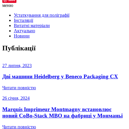
меню
Устаткування для поліграфії
Інсталяції
Витатні матеріали
Актуально
Новини
Публікації
27 липня, 2023
Дві машини Heidelberg у Beneco Packaging CX
Читати повністю
26 січня, 2024
Marquis Imprimeur Montmagny встановлює
новий CoBo-Stack MBO на фабриці у Монманьї
Читати повністю