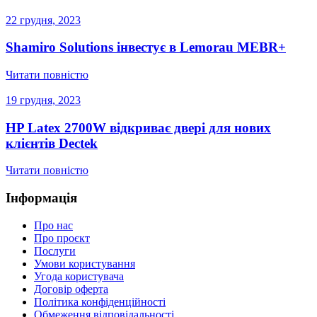
22 грудня, 2023
Shamiro Solutions інвестує в Lemorau MEBR+
Читати повністю
19 грудня, 2023
HP Latex 2700W відкриває двері для нових
клієнтів Dectek
Читати повністю
Інформація
Про нас
Про проєкт
Послуги
Умови користування
Угода користувача
Договір оферта
Політика конфіденційності
Обмеження відповідальності