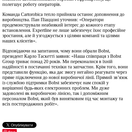
полегшує роботу операторів.
Команда Cartorobica тепло прийняла останнє доповнення до
виробництва. Пан Піаццоні уточнив: «Оператори
продемонстрували неабиякий інтерес до кожного етапу
встановлення. Expertline не лише забезпечує їхнє професійне
зростання, але й узгоджується з цілями компанії та цілями
наших клієнтів».
Відповідаючи на запитання, чому вони обрали Bobst,
президент Карло Таскетті заявив: «Наша співпраця з Bobst
Group триває понад 20 років. Ми переконалися в їхній
надійності в постачанні техніки та запчастин. Крім того, вони
представили функцію, яка дає змогу негайно реагувати через
пряме підключення до нової виробничої лінії. Прямий зв’язок
із службою підтримки Bobst забезпечує нам спокій у
вирішенні будь-яких електронних проблем. Ми дуже
задоволені як виробничою лінією, так і допоміжним
персоналом Bobst, який був винятковим під час монтажу та
всіх постпродажних робіт».
Save