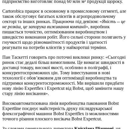
підприємство виготовляє понад 60 млн м² продукції щороку.
Cartorobica працює в основному в промисловому сегменті, але
також обслуговує багатьох клієнтів в агропродовольчому
секторі та інших ринках. Працюючи під девізом: «
Якість -- це
не розкіш, це запорука виживання компанії
», виробник
пишається точністю, оптимізованим виробництвом і
швидкістю виконання робіт. Його сильні сторони полягають у
гнучкості щодо різноманітності продуктів і здатності
реагувати на потреби клієнтів у найкоротші терміни.
Пан Таскетті говорить про поточні виклики ринку: «Сьогодні
ринок стає дедалі більш вимогливим. Це вимагає швидкості в
доставці товару, високої якості, особливо в поліграфії, і
конкурентоспроможних цін. Тому інвестування в нові
технології є обов’язковим для оптимізації виробництва та
підтримки конкурентоспроможності. Ми вирішили придбати
нову лінію Expertflex і Expertcut від Bobst, щоб замінити нашу
стару лінію висікання».
Високоавтоматизована лінія виробництва паковання Bobst
Expertline поєднує майстерність друку післядрукарської
флексографічної машини Bobst Expertflex із можливостями
точного різання плоского висікача Bobst Expertcut.
За словами генерального директора
Крістіана Піаццоні
, ця