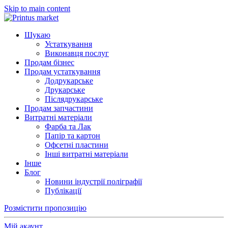
Skip to main content
Шукаю
Устаткування
Виконавця послуг
Продам бізнес
Продам устаткування
Додрукарське
Друкарське
Післядрукарське
Продам запчастини
Витратні матеріали
Фарба та Лак
Папір та картон
Офсетні пластини
Інші витратні матеріали
Інше
Блог
Новини індустрії поліграфії
Публікації
Розмістити пропозицію
Мій акаунт