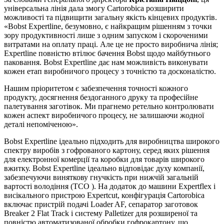
універсальна лінія дала змогу Cartorobica розширити
можливості та підвищити загальну якість кінцевих продуктів.
«Bobst Expertline, безумовно, є найкращим рішенням з точки
зору продуктивності лише з одним запуском і скороченими
витратами на оплату праці. Але це не просто виробнича лінія;
Expertline повністю втілює бачення Bobst щодо майбутнього
паковання. Bobst Expertline дає нам можливість виконувати
кожен етап виробничого процесу з точністю та досконалістю.
Нашим пріоритетом є забезпечення точності кожного
продукту, досягнення бездоганного друку та професійне
палетування заготівок. Ми прагнемо ретельно контролювати
кожен аспект виробничого процесу, не залишаючи жодної
деталі непоміченою».
Bobst Expertline ідеально підходить для виробництва широкого
спектру виробів з гофрованого картону, серед яких рішення
для електронної комерції та коробки для товарів широкого
вжитку. Bobst Expertline ідеально відповідає духу компанії,
забезпечуючи виняткову гнучкість при нижчій загальній
вартості володіння (TCO ). На додаток до машини Expertflex і
висікального пристрою Expertcut, конфігурація Cartorobica
включає пристрій подачі Loader AF, сепаратор заготовок
Breaker 2 Flat Track і систему Palletizer для розширеної та
повністю автоматизованої обробки гофрокартону, що