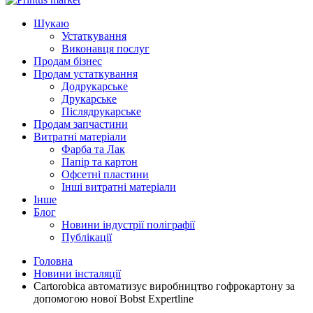
Шукаю
Устаткування
Виконавця послуг
Продам бізнес
Продам устаткування
Додрукарське
Друкарське
Післядрукарське
Продам запчастини
Витратні матеріали
Фарба та Лак
Папір та картон
Офсетні пластини
Інші витратні матеріали
Інше
Блог
Новини індустрії поліграфії
Публікації
Головна
Новини інсталяції
Cartorobica автоматизує виробництво гофрокартону за
допомогою нової Bobst Expertline