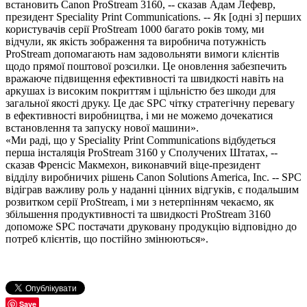
встановить Canon ProStream 3160, -- сказав Адам Лефевр,
президент Speciality Print Communications. -- Як [одні з] перших
користувачів серії ProStream 1000 багато років тому, ми
відчули, як якість зображення та виробнича потужність
ProStream допомагають нам задовольняти вимоги клієнтів
щодо прямої поштової розсилки. Це оновлення забезпечить
вражаюче підвищення ефективності та швидкості навіть на
аркушах із високим покриттям і щільністю без шкоди для
загальної якості друку. Це дає SPC чітку стратегічну перевагу
в ефективності виробництва, і ми не можемо дочекатися
встановлення та запуску нової машини».
«Ми раді, що у Speciality Print Communications відбудеться
перша інсталяція ProStream 3160 у Сполучених Штатах, --
сказав Френсіс Макмехон, виконавчий віце-президент
відділу виробничих рішень Canon Solutions America, Inc. -- SPC
відіграв важливу роль у наданні цінних відгуків, є подальшим
розвитком серії ProStream, і ми з нетерпінням чекаємо, як
збільшення продуктивності та швидкості ProStream 3160
допоможе SPC постачати друковану продукцію відповідно до
потреб клієнтів, що постійно змінюються».
Save