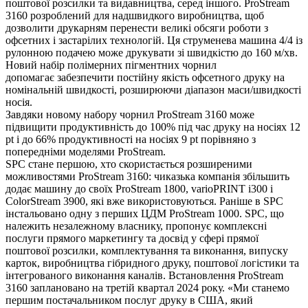
поштової розсилки та видавництва, серед іншого. ProStream
3160 розроблений для надшвидкого виробництва, щоб
дозволити друкарням перенести великі обсяги роботи з
офсетних і застарілих технологій. Ця струменева машина 4/4 із
рулонною подачею може друкувати зі швидкістю до 160 м/хв.
Новий набір полімерних пігментних чорнил
допомагає забезпечити постійну якість офсетного друку на
номінальній швидкості, розширюючи діапазон маси/швидкості
носія.
Завдяки новому набору чорнил ProStream 3160 може
підвищити продуктивність до 100% під час друку на носіях 12
pt і до 66% продуктивності на носіях 9 pt порівняно з
попередніми моделями ProStream.
SPC стане першою, хто скористається розширеними
можливостями ProStream 3160: чиказька компанія збільшить
додає машину до своїх ProStream 1800, varioPRINT i300 і
ColorStream 3900, які вже використовуються. Раніше в SPC
інстальовано одну з перших ЦДМ ProStream 1000. SPC, що
належить незалежному власнику, пропонує комплексні
послуги прямого маркетингу та досвід у сфері прямої
поштової розсилки, комплектування та виконання, випуску
карток, виробництва гібридного друку, поштової логістики та
інтегрованого виконання каналів. Встановлення ProStream
3160 заплановано на третій квартал 2024 року. «Ми станемо
першим постачальником послуг друку в США, який