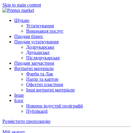
Skip to main content
Шукаю
Устаткування
Виконавця послуг
Продам бізнес
Продам устаткування
Додрукарське
Друкарське
Післядрукарське
Продам запчастини
Витратні матеріали
Фарба та Лак
Папір та картон
Офсетні пластини
Інші витратні матеріали
Інше
Блог
Новини індустрії поліграфії
Публікації
Розмістити пропозицію
Мій акаунт