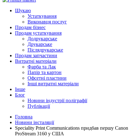
Шукаю
Устаткування
Виконавця послуг
Продам бізнес
Продам устаткування
Додрукарське
Друкарське
Післядрукарське
Продам запчастини
Витратні матеріали
Фарба та Лак
Папір та картон
Офсетні пластини
Інші витратні матеріали
Інше
Блог
Новини індустрії поліграфії
Публікації
Головна
Новини інсталяції
Speciality Print Communications придбав першу Canon
ProStream 3160 у США